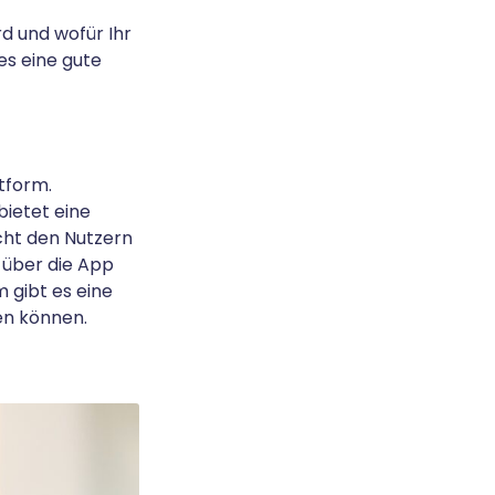
d und wofür Ihr
es eine gute
ttform.
bietet eine
icht den Nutzern
 über die App
gibt es eine
len können.