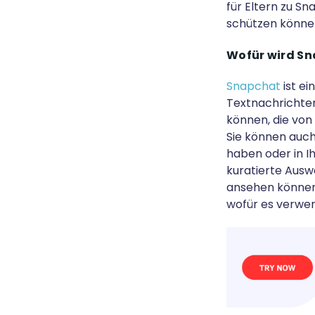
für Eltern zu Sn
schützen können
Wofür wird S
Snapchat
ist e
Textnachrichten 
können, die vo
Sie können auch
haben oder in Ih
kuratierte Ausw
ansehen können,
wofür es verwend