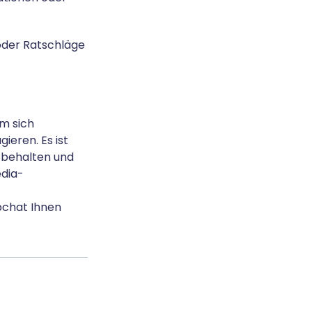
e oder Ratschläge
m sich
ieren. Es ist
e behalten und
edia-
apchat Ihnen