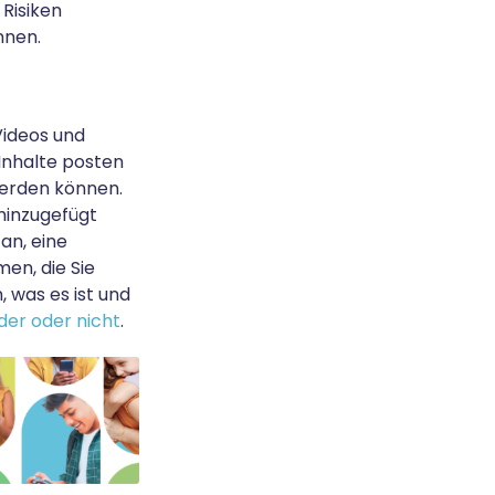
 Risiken
nnen.
Videos und
 Inhalte posten
erden können.
 hinzugefügt
an, eine
en, die Sie
 was es ist und
der oder nicht
.