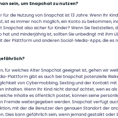
man sein, um Snapchat zu nutzen?
 für die Nutzung von Snapchat ist 13 Jahre. Wenn Ihr Kind
 ist, ist es immer noch möglich, ein Konto zu bekommen, i
Ist Snapchat also sicher für Kinder? Wenn Sie feststellen, d
at und minderjährig ist, sollten Sie unbedingt mit ihm üb
it der Plattform und anderen Social-Media-Apps, die es 
gefährlich?
n, für welches Alter Snapchat geeignet ist, gehen wir weit
dia-Plattform gibt es auch bei Snapchat potenzielle Risik
lichkeit von Cybermobbing, Sexting und der Kontakt mit
Inhalten. Wenn Ihr Kind nicht darauf achtet, wen es als
welche Inhalte es öffentlich postet, können seine persönl
an Fremde weitergegeben werden. Snapchat verfügt auch
tion, mit der die Benutzer den genauen Standort der and
n. Dies kann gefährlich sein, wenn jemand gestalkt oder b