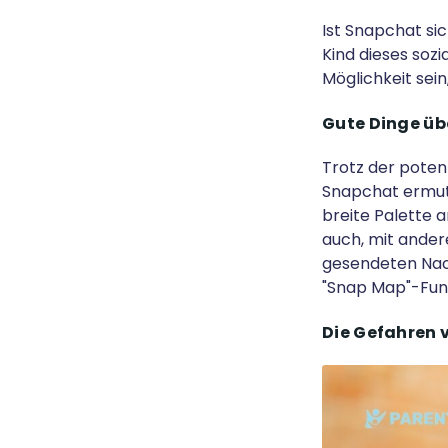
Ist Snapchat si
Kind dieses soz
Möglichkeit sein
Gute Dinge üb
Trotz der potenz
Snapchat ermuti
breite Palette 
auch, mit ander
gesendeten Nac
"Snap Map"-Funk
Die Gefahren 