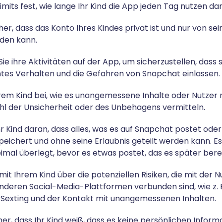
tlimits fest, wie lange Ihr Kind die App jeden Tag nutzen dar
icher, dass das Konto Ihres Kindes privat ist und nur von s
den kann.
e ihre Aktivitäten auf der App, um sicherzustellen, dass si
antes Verhalten und die Gefahren von Snapchat einlassen.
Ihrem Kind bei, wie es unangemessene Inhalte oder Nutzer
ühl der Unsicherheit oder des Unbehagens vermitteln.
Ihr Kind daran, dass alles, was es auf Snapchat postet oder
ichert und ohne seine Erlaubnis geteilt werden kann. Es i
eimal überlegt, bevor es etwas postet, das es später ber
mit Ihrem Kind über die potenziellen Risiken, die mit der 
deren Social-Media-Plattformen verbunden sind, wie z. 
Sexting und der Kontakt mit unangemessenen Inhalten.
icher, dass Ihr Kind weiß, dass es keine persönlichen Infor