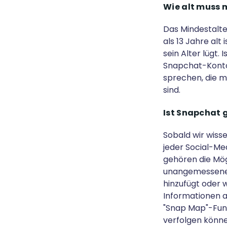
Wie alt muss 
Das Mindestalter
als 13 Jahre alt
sein Alter lügt. 
Snapchat-Konto h
sprechen, die m
sind.
Ist Snapchat 
Sobald wir wisse
jeder Social-Me
gehören die Mög
unangemessenen 
hinzufügt oder 
Informationen 
"Snap Map"-Funk
verfolgen könne