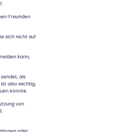
f.
einen Freunden
e sich nicht auf
 melden kann,
 sendet, als
st also wichtig,
euen könnte.
Nutzung von
B.
mationen oder