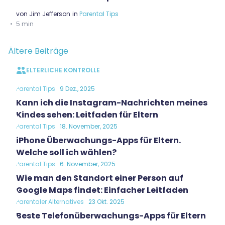
von
Jim Jefferson
in
Parental Tips
5 min
Beitragsnavigation
Ältere Beiträge
ELTERLICHE KONTROLLE
Parental Tips
9 Dez., 2025
Kann ich die Instagram-Nachrichten meines
Kindes sehen: Leitfaden für Eltern
Parental Tips
18. November, 2025
iPhone Überwachungs-Apps für Eltern.
Welche soll ich wählen?
Parental Tips
6. November, 2025
Wie man den Standort einer Person auf
Google Maps findet: Einfacher Leitfaden
Parentaler Alternatives
23 Okt. 2025
Beste Telefonüberwachungs-Apps für Eltern