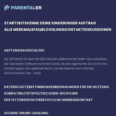
STARTSEITE
KENNE DEINE KINDER
UNSER AUFTRAG
ALLE MERKMALE
FAQ
BLOG
SLANG
KONTAKT
DISKUSSIONEN
HAFTUNGSAUSSCHLUSS:
DIE SOFTWARE IST NUR FÜR DEN LEGALEN GEBRAUCH BESTIMMT. Die Installation
der lizenzierten Software auf einem Gerät, dessen Eigentümer Sie nicht sind,
verstößt gegen das geltende Recht und die Gesetze Ihrer örtlichen
Gerichtsbarkeit. Das...
more
DATENSCHUTZBESTIMMUNGEN
BEDINGUNGEN FÜR DIE NUTZUNG
KOMPATIBILITÄTSPOLITIK
COOKIE-RICHTLINIE
ERSTATTUNGSPOLITIK
RECHTLICHE HINWEISE
KONTAKT
SICHERE ONLINE-ZAHLUNG: