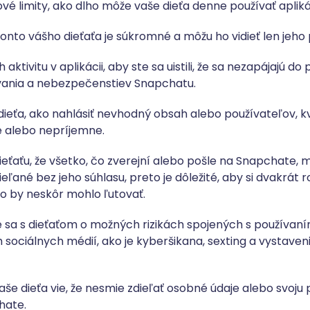
vé limity, ako dlho môže vaše dieťa denne používať apliká
e konto vášho dieťaťa je súkromné a môžu ho vidieť len jeho 
h aktivitu v aplikácii, aby ste sa uistili, že sa nezapájajú d
ávania a nebezpečenstiev Snapchatu.
 dieťa, ako nahlásiť nevhodný obsah alebo používateľov, k
e alebo nepríjemne.
ieťaťu, že všetko, čo zverejní alebo pošle na Snapchate, 
ľané bez jeho súhlasu, preto je dôležité, aby si dvakrát r
 čo by neskôr mohlo ľutovať.
e sa s dieťaťom o možných rizikách spojených s používa
m sociálnych médií, ako je kyberšikana, sexting a vystav
e vaše dieťa vie, že nesmie zdieľať osobné údaje alebo svoju
hate.