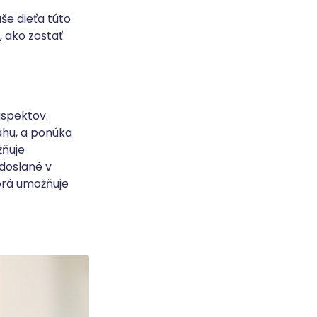
še dieťa túto
, ako zostať
aspektov.
ahu, a ponúka
žňuje
doslané v
orá umožňuje