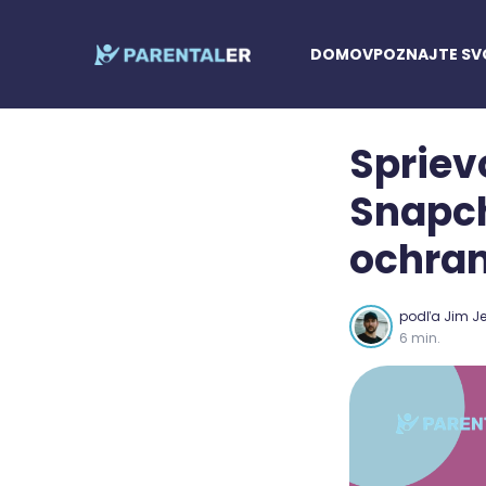
DOMOV
POZNAJTE SV
Spriev
Snapch
ochran
podľa
Jim Je
6 min.