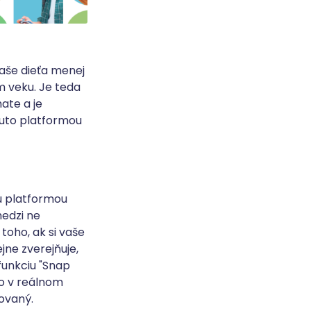
vaše dieťa menej
m veku. Je teda
ate a je
outo platformou
u platformou
medzi ne
oho, ak si vaše
jne zverejňuje,
unkciu "Snap
o v reálnom
žovaný.