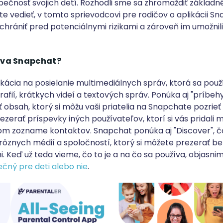
zpečnosť svojich detí. Rozhodli sme sa zhromaždiť základn
e vedieť, v tomto sprievodcovi pre rodičov o aplikácii Sn
 chrániť pred potenciálnymi rizikami a zároveň im umožnili 
íva Snapchat?
ikácia na posielanie multimediálnych správ, ktorá sa použ
rafií, krátkych videí a textových správ. Ponúka aj "príbehy
 obsah, ktorý si môžu vaši priatelia na Snapchate pozrieť
rezerať príspevky iných používateľov, ktorí si vás pridali 
om zozname kontaktov. Snapchat ponúka aj "Discover", čo
rôznych médií a spoločností, ktorý si môžete prezerať be
i. Keď už teda vieme, čo to je a na čo sa používa, objasnime 
ný pre deti alebo nie
.