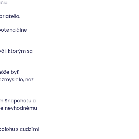
ciu.
priatelia.
o potenciálne
vôli ktorým sa
môže byť
ozmyslelo, než
ním Snapchatu a
enie nevhodnému
 polohu s cudzími