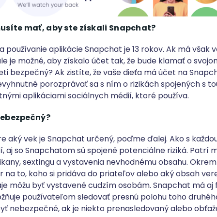
usíte mať, aby ste získali Snapchat?
a používanie aplikácie Snapchat je 13 rokov. Ak má však 
ále je možné, aby získalo účet tak, že bude klamať o svojo
ti bezpečný? Ak zistíte, že vaše dieťa má účet na Snapch
nevyhnutné porozprávať sa s ním o rizikách spojených s t
tnými aplikáciami sociálnych médií, ktoré používa.
nebezpečný?
re aký vek je Snapchat určený, poďme ďalej. Ako s každo
í, aj so Snapchatom sú spojené potenciálne riziká. Patrí 
kany, sextingu a vystavenia nevhodnému obsahu. Okrem t
 na to, koho si pridáva do priateľov alebo aký obsah vere
aje môžu byť vystavené cudzím osobám. Snapchat má aj f
ožňuje používateľom sledovať presnú polohu toho druhéh
yť nebezpečné, ak je niekto prenasledovaný alebo obťa