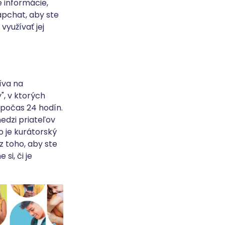
é informácie,
apchat, aby ste
využívať jej
íva na
", v ktorých
 počas 24 hodín.
medzi priateľov
 je kurátorský
z toho, aby ste
si, či je