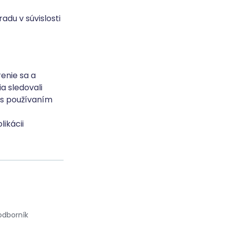
adu v súvislosti
enie sa a
a sledovali
é s používaním
ikácii
odborník