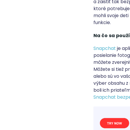
a zaistiť tak be
ktoré potrebujet
mohli svoje deti
funkcie.
Na čo sa použ
Snapchat
je apl
posielanie fotog
môžete zverejniť
Môžete si tiež p
alebo sú vo vaš
výber obsahu z 
boli ich priateľm
Snapchat bezpeč