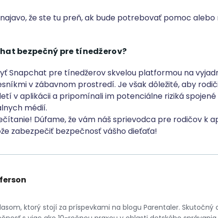
u najavo, že ste tu preň, ak bude potrebovať pomoc alebo r
hat bezpečný pre tínedžerov?
ť Snapchat pre tínedžerov skvelou platformou na vyjadr
esníkmi v zábavnom prostredí. Je však dôležité, aby rodiči
 detí v aplikácii a pripomínali im potenciálne riziká spojen
álnych médií.
čítanie! Dúfame, že vám náš sprievodca pre rodičov k apl
e zabezpečiť bezpečnosť vášho dieťaťa!
ferson
lasom, ktorý stojí za príspevkami na blogu Parentaler. Skutočný 