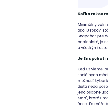
Koľko rokov m
Minimálny vek n
ako 13 rokov, st
Snapchat pre de
neplnoleté, je 
a všetkými osta
Je Snapchat 
Keď už vieme, p
sociálnych médi
možnosť kyberši
dieťa nedá pozor
jeho osobné úd
Map", ktorá um
čase. To môže b