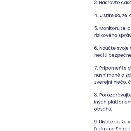
3. Nastavte časo
4. Uistite sa, ž
5. Monitorujte ic
rizikového spr
6. Naučte svoje
necíti bezpečn
7. Pripomeňte d
nasnímané a zdie
zverejní niečo,
8. Porozprávajt
iných platforie
obsahu.
9. Uistite sa, ž
ľuďmi na Snapc