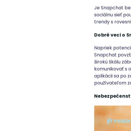
Je Snapchat bez
sociálnu sieť p
trendy s rovesn
Dobré veci o 
Napriek potenci
Snapchat povzbu
širokú škálu záb
komunikovať s 
aplikácii sa po
používateľom zd
Nebezpečenstv