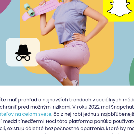
íte mať prehľad o najnovších trendoch v sociálnych médi
 chrániť pred možnými rizikami. V roku 2022 mal Snapchat 
ateľov na celom svete
, čo z nej robí jednu z najobľúbenej
ií medzi tínedžermi. Hoci táto platforma ponúka použív
í, existujú dôležité bezpečnostné opatrenia, ktoré by mali