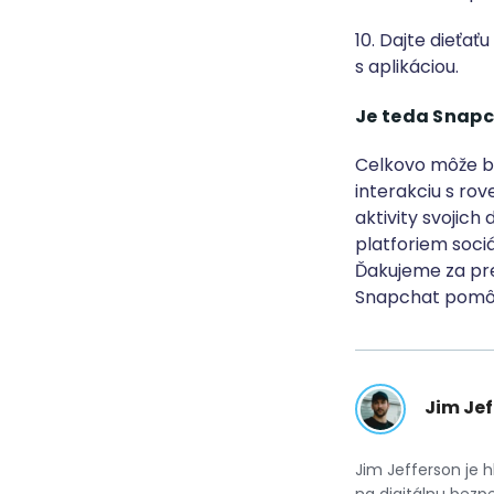
10. Dajte dieťať
s aplikáciou.
Je teda Snapc
Celkovo môže by
interakciu s rov
aktivity svojich
platforiem soci
Ďakujeme za pre
Snapchat pomôž
Jim Jef
Jim Jefferson je h