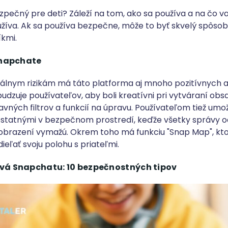
pečný pre deti? Záleží na tom, ako sa používa a na čo va
oužíva. Ak sa používa bezpečne, môže to byť skvelý spôsob
íkmi.
Snapchate
álnym rizikám má táto platforma aj mnoho pozitívnych 
dzuje používateľov, aby boli kreatívni pri vytváraní obs
avných filtrov a funkcií na úpravu. Používateľom tiež umo
ostatnými v bezpečnom prostredí, keďže všetky správy o
 zobrazení vymažú. Okrem toho má funkciu "Snap Map", kt
ieľať svoju polohu s priateľmi.
á Snapchatu: 10 bezpečnostných tipov