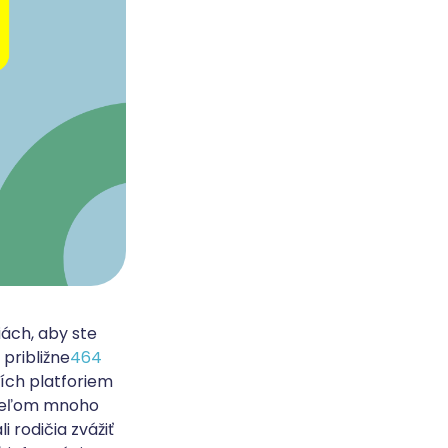
ách, aby ste
približne
464
ších platforiem
ateľom mnoho
 rodičia zvážiť