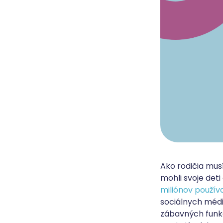
Ako rodičia mus
mohli svoje deti
miliónov použív
sociálnych méd
zábavných funkci