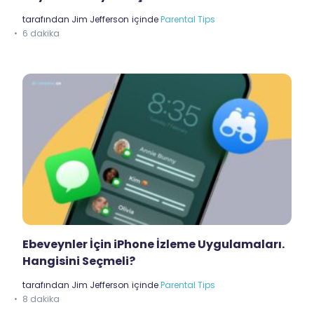
tarafından
Jim Jefferson
içinde
Parental Tips
6 dakika
Ebeveynler İçin iPhone İzleme Uygulamaları.
Hangisini Seçmeli?
tarafından
Jim Jefferson
içinde
Parental Tips
8 dakika