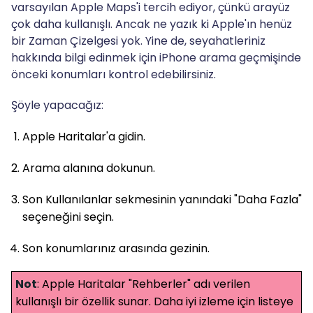
varsayılan Apple Maps'i tercih ediyor, çünkü arayüz
çok daha kullanışlı. Ancak ne yazık ki Apple'ın henüz
bir Zaman Çizelgesi yok. Yine de, seyahatleriniz
hakkında bilgi edinmek için iPhone arama geçmişinde
önceki konumları kontrol edebilirsiniz.
Şöyle yapacağız:
Apple Haritalar'a gidin.
Arama alanına dokunun.
Son Kullanılanlar sekmesinin yanındaki "Daha Fazla"
seçeneğini seçin.
Son konumlarınız arasında gezinin.
Not
: Apple Haritalar "Rehberler" adı verilen
kullanışlı bir özellik sunar. Daha iyi izleme için listeye