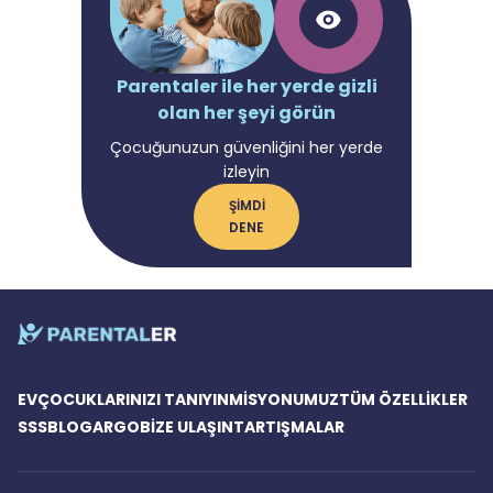
Parentaler ile her yerde gizli
olan her şeyi görün
Çocuğunuzun güvenliğini her yerde
izleyin
ŞIMDI
DENE
EV
ÇOCUKLARINIZI TANIYIN
MISYONUMUZ
TÜM ÖZELLIKLER
SSS
BLOG
ARGO
BIZE ULAŞIN
TARTIŞMALAR