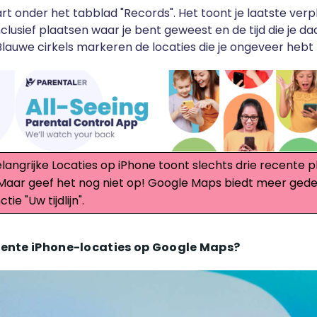
art onder het tabblad "Records". Het toont je laatste ver
nclusief plaatsen waar je bent geweest en de tijd die je d
lauwe cirkels markeren de locaties die je ongeveer hebt
elangrijke Locaties op iPhone toont slechts drie recente p
Maar geef het nog niet op! Google Maps biedt meer gede
tie "Uw tijdlijn".
ecente iPhone-locaties op Google Maps?