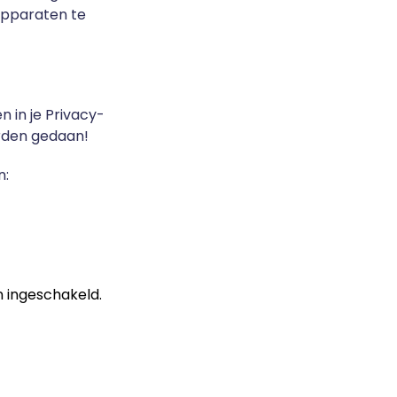
apparaten te
n in je Privacy-
orden gedaan!
n:
n ingeschakeld.