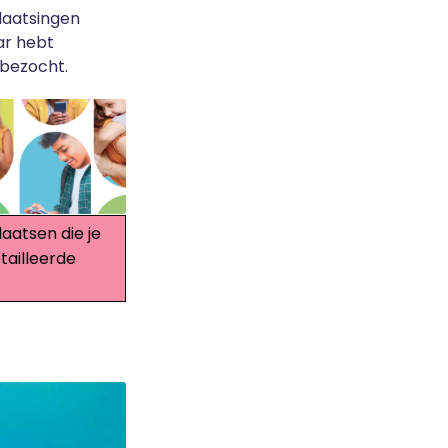
plaatsingen
aar hebt
 bezocht.
laatsen die je
tailleerde