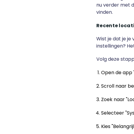
nu verder met 
vinden.
Recente locat
Wist je dat je j
instellingen? H
Volg deze stapp
Open de app "I
Scroll naar be
Zoek naar "Lo
Selecteer "Sy
Kies "Belangrij