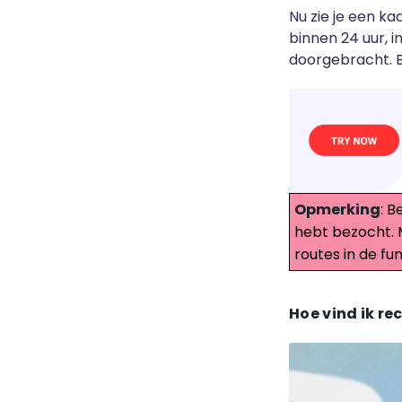
Nu zie je een ka
binnen 24 uur, i
doorgebracht. B
Opmerking
: B
hebt bezocht. 
routes in de func
Hoe vind ik r