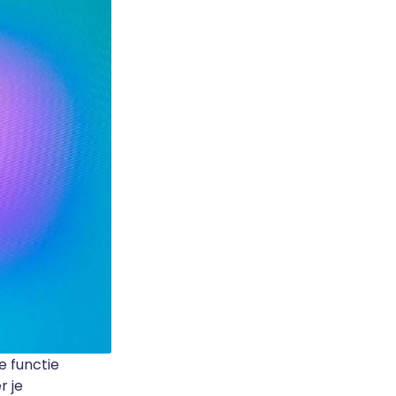
e functie
r je