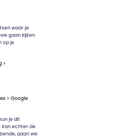
tsen waar je
 we gaan kijken
n op je
g >
ces > Google
un je dit
 kan echter de
bbende, gaan we