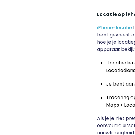
Locatie op iPh
iPhone-locatie
L
bent geweest op
hoe je je locati
apparaat bekij
"Locatiedien
Locatiedien
Je bent aan
Tracering o
Maps > Loca
Als je je niet pr
eenvoudig uits
nauwkeurigheid 