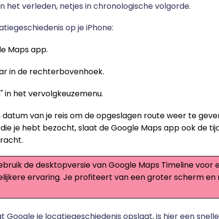
in het verleden, netjes in chronologische volgorde.
catiegeschiedenis op je iPhone:
le Maps app.
atar in de rechterbovenhoek.
ijn" in het vervolgkeuzemenu.
 datum van je reis om de opgeslagen route weer te geven.
die je hebt bezocht, slaat de Google Maps app ook de tijd
racht.
Gebruik de desktopversie van Google Maps Timeline voor 
lijkere ervaring. Je profiteert van een groter scherm en 
 dat Google je locatiegeschiedenis opslaat, is hier een snel