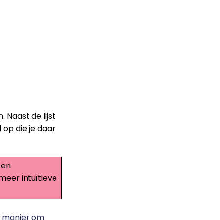
 Naast de lijst
 op die je daar
een
meer intuïtieve
le manier om