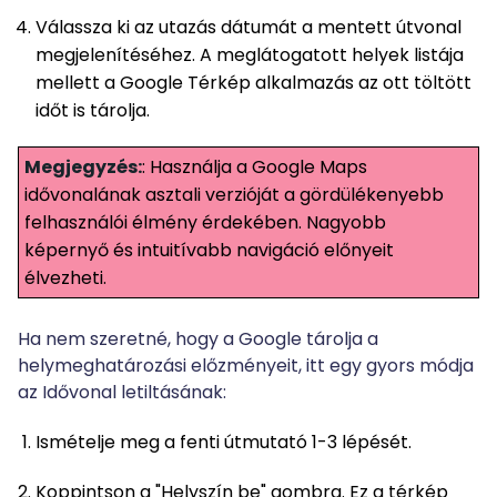
Válassza ki az utazás dátumát a mentett útvonal
megjelenítéséhez. A meglátogatott helyek listája
mellett a Google Térkép alkalmazás az ott töltött
időt is tárolja.
Megjegyzés:
: Használja a Google Maps
idővonalának asztali verzióját a gördülékenyebb
felhasználói élmény érdekében. Nagyobb
képernyő és intuitívabb navigáció előnyeit
élvezheti.
Ha nem szeretné, hogy a Google tárolja a
helymeghatározási előzményeit, itt egy gyors módja
az Idővonal letiltásának:
Ismételje meg a fenti útmutató 1-3 lépését.
Koppintson a "Helyszín be" gombra. Ez a térkép