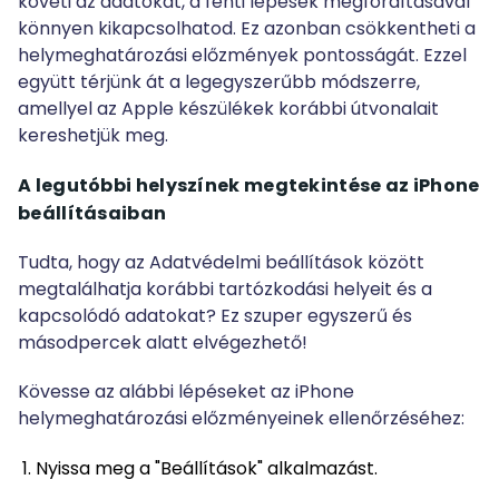
követi az adatokat, a fenti lépések megfordításával
könnyen kikapcsolhatod. Ez azonban csökkentheti a
helymeghatározási előzmények pontosságát. Ezzel
együtt térjünk át a legegyszerűbb módszerre,
amellyel az Apple készülékek korábbi útvonalait
kereshetjük meg.
A legutóbbi helyszínek megtekintése az iPhone
beállításaiban
Tudta, hogy az Adatvédelmi beállítások között
megtalálhatja korábbi tartózkodási helyeit és a
kapcsolódó adatokat? Ez szuper egyszerű és
másodpercek alatt elvégezhető!
Kövesse az alábbi lépéseket az iPhone
helymeghatározási előzményeinek ellenőrzéséhez:
Nyissa meg a "Beállítások" alkalmazást.