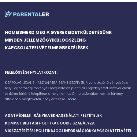
HOME
ISMERD MEG A GYEREKEIDET
KÜLDETÉSÜNK
MINDEN JELLEMZŐ
GYIK
BLOG
SZLENG
KAPCSOLATFELVÉTEL
MEGBESZÉLÉSEK
FELELŐSSÉGI NYILATKOZAT:
KIZÁRÓLAG LEGÁLIS HASZNÁLATRA SZÁNT SZOFTVER. A vonatkozó törvények és a
helyi joghatósági törvények megsértését jelenti az Engedélyezett szoftver olyan
eszközre történő telepítése, amely nem az Ön tulajdonában van. A törvény
általában megköveteli, hogy értesítse...
more
ADATVÉDELMI IRÁNYELVEK
HASZNÁLATI FELTÉTELEK
KOMPATIBILITÁSI POLITIKA
COOKIE SZABÁLYZAT
VISSZATÉRÍTÉSI POLITIKA
JOGI INFORMÁCIÓK
KAPCSOLATFELVÉTEL