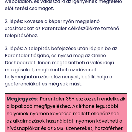
weboldalon, és válassza ki az igényeinek megfelelő
előfizetési csomagot.
2. lépés: Kövesse a képernyőn megjelenő
utasításokat az Parentaler célkészülékre történő
telepítéséhez.
3. lépés: A telepítés befejezése után lépjen be az
Parentaler fiókjába, és nyissa meg az Online
Dashboardot. Innen megtekintheti a valós idejű
mozgásokat, megtekintheti az idővonal
helymeghatározási előzményeit, beállíthatja a
geoferenciákat és még sok mást.
Megjegyzés:
: Parentaler 35+ eszközzel rendelkezik
a lopakodó megfigyeléshez. Az iPhone legutóbbi
helyeinek nyomon követése mellett ellenőrizheti
az alkalmazások használatát, nyomon követheti a
hívásnaplókat és az SMS-üzeneteket, hozzáférhet