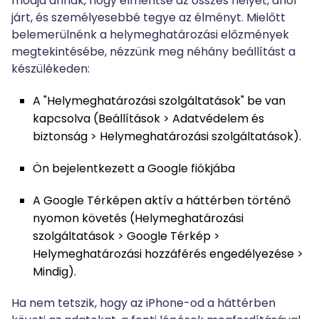
módja annak, hogy elmentse az összes helyet, ahol
járt, és személyesebbé tegye az élményt. Mielőtt
belemerülnénk a helymeghatározási előzmények
megtekintésébe, nézzünk meg néhány beállítást a
készülékeden:
A "Helymeghatározási szolgáltatások" be van
kapcsolva (Beállítások > Adatvédelem és
biztonság > Helymeghatározási szolgáltatások).
Ön bejelentkezett a Google fiókjába
A Google Térképen aktív a háttérben történő
nyomon követés (Helymeghatározási
szolgáltatások > Google Térkép >
Helymeghatározási hozzáférés engedélyezése >
Mindig).
Ha nem tetszik, hogy az iPhone-od a háttérben