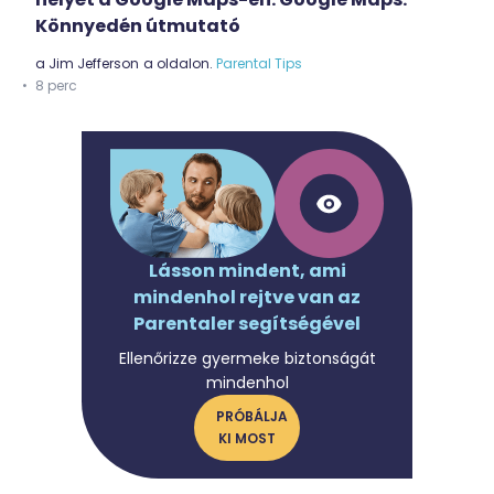
Könnyedén útmutató
a
Jim Jefferson
a oldalon.
Parental Tips
8 perc
Lásson mindent, ami
mindenhol rejtve van az
Parentaler segítségével
Ellenőrizze gyermeke biztonságát
mindenhol
PRÓBÁLJA
KI MOST