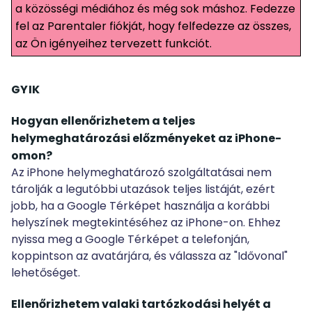
a közösségi médiához és még sok máshoz. Fedezze
fel az Parentaler fiókját, hogy felfedezze az összes,
az Ön igényeihez tervezett funkciót.
GYIK
Hogyan ellenőrizhetem a teljes
helymeghatározási előzményeket az iPhone-
omon?
Az iPhone helymeghatározó szolgáltatásai nem
tárolják a legutóbbi utazások teljes listáját, ezért
jobb, ha a Google Térképet használja a korábbi
helyszínek megtekintéséhez az iPhone-on. Ehhez
nyissa meg a Google Térképet a telefonján,
koppintson az avatárjára, és válassza az "Idővonal"
lehetőséget.
Ellenőrizhetem valaki tartózkodási helyét a