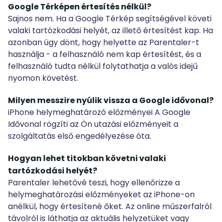
Google Térképen értesítés nélkül?
Sajnos nem. Ha a Google Térkép segítségével követi
valaki tartózkodási helyét, az illető értesítést kap. Ha
azonban úgy dönt, hogy helyette az Parentaler-t
használja - a felhasználó nem kap értesítést, és a
felhasználó tudta nélkül folytathatja a valós idejű
nyomon követést.
Milyen messzire nyúlik vissza a Google idővonal?
iPhone helymeghatározó előzményei A Google
Idővonal rögzíti az Ön utazási előzményeit a
szolgáltatás első engedélyezése óta.
Hogyan lehet titokban követni valaki
tartózkodási helyét?
Parentaler lehetővé teszi, hogy ellenőrizze a
helymeghatározási előzményeket az iPhone-on
anélkül, hogy értesítené őket. Az online műszerfalról
távolról is láthatja az aktuális helyzetüket vagy