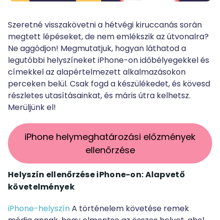
Szeretné visszakövetni a hétvégi kiruccanás során
megtett lépéseket, de nem emlékszik az útvonalra?
Ne aggódjon! Megmutatjuk, hogyan láthatod a
legutóbbi helyszíneket iPhone-on időbélyegekkel és
címekkel az alapértelmezett alkalmazásokon
perceken belül. Csak fogd a készülékedet, és kövesd
részletes utasításainkat, és máris útra kelhetsz.
Merüljünk el!
iPhone helymeghatározási előzmények
ellenőrzése
Helyszín ellenőrzése iPhone-on: Alapvető
követelmények
iPhone-helyszín
A történelem követése remek