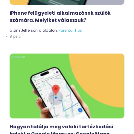
iPhone felügyeleti alkalmazások szülők
számára. Melyiket válasszuk?
a
Jim Jefferson
a oldalon.
Parental Tips
8 perc
Hogyan találja meg valaki tartózkodási
helyét a Google Maps-en: Google Maps: