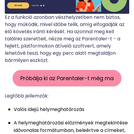
Ez a funkció azonban vészhelyzetben nem biztos,
hogy működik, mivel időbe telik, amíg elfogadják az
élő követés iránti kérését. Ha azonnal meg kell
találnia szeretteit, nézze meg az Parentaler-t - a
fejlett, platformokon átívelő szoftvert, amely
lehetővé teszi, hogy egy perc alatt megtaláljon
bármilyen eszközt.
Próbálja ki az Parentaler-t még ma
Legfőbb jellemzők:
Valós idejű helymeghatározás
A helymeghatározási előzmények megtekintése
idővonalas formátumban, beleértve a címeket,