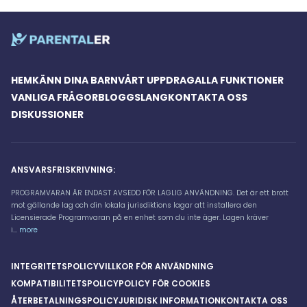
HEM
KÄNN DINA BARN
VÅRT UPPDRAG
ALLA FUNKTIONER
VANLIGA FRÅGOR
BLOGG
SLANG
KONTAKTA OSS
DISKUSSIONER
ANSVARSFRISKRIVNING:
PROGRAMVARAN ÄR ENDAST AVSEDD FÖR LAGLIG ANVÄNDNING. Det är ett brott
mot gällande lag och din lokala jurisdiktions lagar att installera den
Licensierade Programvaran på en enhet som du inte äger. Lagen kräver
i...
more
INTEGRITETSPOLICY
VILLKOR FÖR ANVÄNDNING
KOMPATIBILITETSPOLICY
POLICY FÖR COOKIES
ÅTERBETALNINGSPOLICY
JURIDISK INFORMATION
KONTAKTA OSS