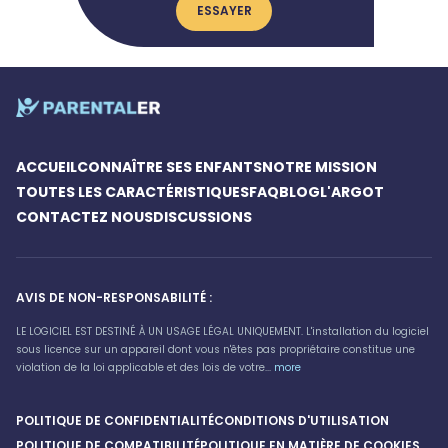
ESSAYER
ACCUEIL
CONNAÎTRE SES ENFANTS
NOTRE MISSION
TOUTES LES CARACTÉRISTIQUES
FAQ
BLOG
L'ARGOT
CONTACTEZ NOUS
DISCUSSIONS
AVIS DE NON-RESPONSABILITÉ :
LE LOGICIEL EST DESTINÉ À UN USAGE LÉGAL UNIQUEMENT. L'installation du logiciel
sous licence sur un appareil dont vous n'êtes pas propriétaire constitue une
violation de la loi applicable et des lois de votre...
more
POLITIQUE DE CONFIDENTIALITÉ
CONDITIONS D'UTILISATION
POLITIQUE DE COMPATIBILITÉ
POLITIQUE EN MATIÈRE DE COOKIES