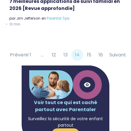
7 meilleures applications de suivi familial en
2026 [Revue approfondie]
par
Jim Jefferson
en
Parental Tips
13 min
Prévenir
1
…
12
13
14
15
16
Suivant
Voir tout ce qui est caché
partout avec Parentaler
Surveillez la sécurité de votre enfant
partout