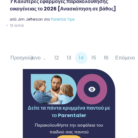
7 Καλύτερες εφαρμογές παρακολούθησης
οικογένειας το 2026 [Ανασκόπηση σε βάθος]
από
Jim Jefferson
στο
Parental Tips
13 λεπτά
Προηγούμενο
1
...
12
13
14
15
16
Επόμενο
Δείτε τα πάντα κρυμμένα παντού με
το Parentaler
Παρακολουθήστε την ασφάλεια του
παιδιού σας παντού