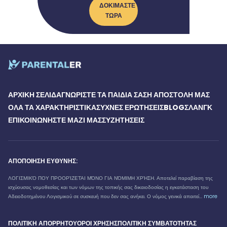
ΔΟΚΙΜΆΣΤΕ
ΤΏΡΑ
ΑΡΧΙΚΉ ΣΕΛΊΔΑ
ΓΝΩΡΊΣΤΕ ΤΑ ΠΑΙΔΙΆ ΣΑΣ
Η ΑΠΟΣΤΟΛΉ ΜΑΣ
ΌΛΑ ΤΑ ΧΑΡΑΚΤΗΡΙΣΤΙΚΆ
ΣΥΧΝΈΣ ΕΡΩΤΉΣΕΙΣ
BLOG
ΣΛΑΝΓΚ
ΕΠΙΚΟΙΝΩΝΉΣΤΕ ΜΑΖΊ ΜΑΣ
ΣΥΖΗΤΉΣΕΙΣ
ΑΠΟΠΟΊΗΣΗ ΕΥΘΎΝΗΣ:
ΛΟΓΙΣΜΙΚΌ ΠΟΥ ΠΡΟΟΡΊΖΕΤΑΙ ΜΌΝΟ ΓΙΑ ΝΌΜΙΜΗ ΧΡΉΣΗ. Αποτελεί παραβίαση της
ισχύουσας νομοθεσίας και των νόμων της τοπικής σας δικαιοδοσίας η εγκατάσταση του
Αδειοδοτημένου Λογισμικού σε συσκευή που δεν σας ανήκει. Ο νόμος γενικά απαιτεί...
more
ΠΟΛΙΤΙΚΉ ΑΠΟΡΡΉΤΟΥ
ΌΡΟΙ ΧΡΉΣΗΣ
ΠΟΛΙΤΙΚΉ ΣΥΜΒΑΤΌΤΗΤΑΣ