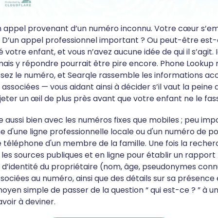
 appel provenant d’un numéro inconnu. Votre cœur s’emba
 D’un appel professionnel important ? Ou peut-être est
é votre enfant, et vous n’avez aucune idée de qui il s’agit. 
mais y répondre pourrait être pire encore. Phone Lookup 
ssez le numéro, et Searqle rassemble les informations ac
t associées — vous aidant ainsi à décider s’il vaut la peine
y jeter un œil de plus près avant que votre enfant ne le fas
ne aussi bien avec les numéros fixes que mobiles ; peu im
ne d'une ligne professionnelle locale ou d'un numéro de p
le téléphone d'un membre de la famille. Une fois la reche
les sources publiques et en ligne pour établir un rapport
s d’identité du propriétaire (nom, âge, pseudonymes conn
ociées au numéro, ainsi que des détails sur sa présence 
moyen simple de passer de la question “ qui est-ce ? ” à 
voir à deviner.