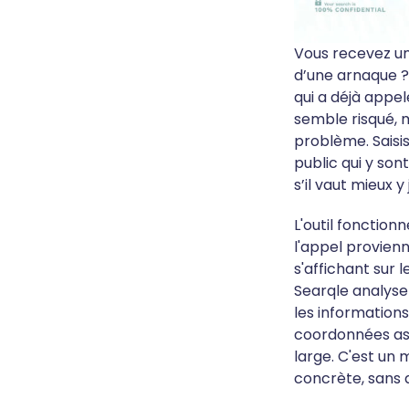
Vous recevez un
d’une arnaque ?
qui a déjà appel
semble risqué, 
problème. Saisi
public qui y son
s’il vaut mieux 
L'outil fonction
l'appel provien
s'affichant sur 
Searqle analyse 
les information
coordonnées ass
large. C'est un 
concrète, sans a