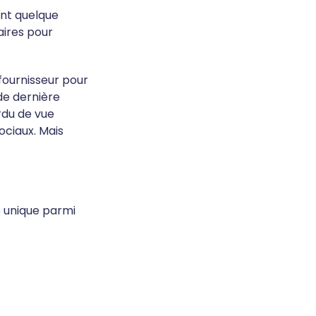
ent quelque
aires pour
 fournisseur pour
de dernière
erdu de vue
ociaux. Mais
e unique parmi