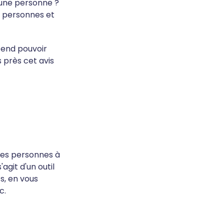
’une personne ?
de personnes et
tend pouvoir
s près cet avis
 des personnes à
agit d'un outil
s, en vous
c.