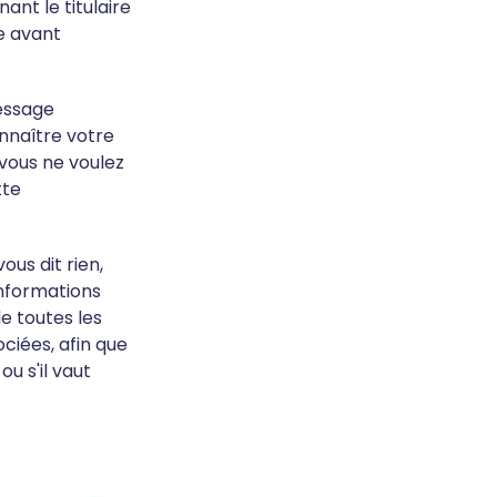
ant le titulaire
re avant
message
nnaître votre
vous ne voulez
tte
ous dit rien,
nformations
e toutes les
ociées, afin que
u s'il vaut