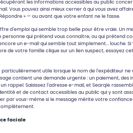
récupérant les informations accessibles au public concern
ail. Vous pouvez ainsi mieux cerner à qui vous avez affai
 Répondre » — ou avant que votre enfant ne le fasse.
ffre d'emploi qui semble trop belle pour être vraie. Un 
 personne qui prétend vous connaître, ou qui prétend co
encore un e-mail qui semble tout simplement… louche. Si 
e de votre famille clique sur un lien suspect, essayez ce
e particulièrement utile lorsque le nom de l'expéditeur ne v
sage contient une demande urgente : un paiement, des i
un rappel. Saisissez l'adresse e-mail, et Searqle rassembl
dentité et de contact accessibles au public qui y sont ass
uger par vous-même si le message mérite votre confiance o
 complètement.
e faciale