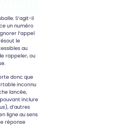
lle. S’agit-il
-ce un numéro
Ignorer l’appel
résout le
cessibles au
 de rappeler, ou
se.
porte donc que
ortable inconnu
rche lancée,
 pouvant inclure
us), d’autres
en ligne au sens
une réponse