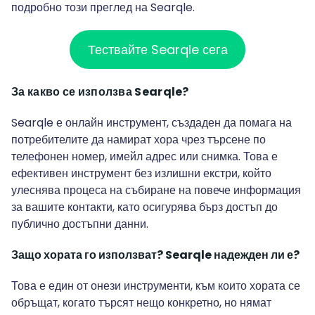
подробно този преглед на Searqle.
Тествайте Searqle сега
За какво се използва Searqle?
Searqle е онлайн инструмент, създаден да помага на
потребителите да намират хора чрез търсене по
телефонен номер, имейл адрес или снимка. Това е
ефективен инструмент без излишни екстри, който
улеснява процеса на събиране на повече информация
за вашите контакти, като осигурява бърз достъп до
публично достъпни данни.
Защо хората го използват? Searqle надежден ли е?
Това е един от онези инструменти, към които хората се
обръщат, когато търсят нещо конкретно, но нямат