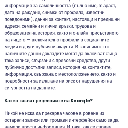
информация за самоличността (пълно име, възраст,
дата на раждане, снимки от профила, известни
псевдоними), данни за контакт, настоящи и предишни
адреси, семейни и лични връзки, трудова и
образователна история, както и онлайн присъствието
на лицето — включително профили в социалните
медии и други публични акаунти. В зависимост от
наличните данни докладите могат да включват също
така записи, свързани с превозни средства, други
публично достъпни записи, история на контактите,
информация, свързана с местоположението, както и
подробности за излагане на риск от нарушения на
сигурността на данните.
Какво казват рецензиите на Searqle?
Никой не иска да прекарва часове в ровене из
остарели записи или тромави интерфейси само за да
намери проста информация. И така, как се справя