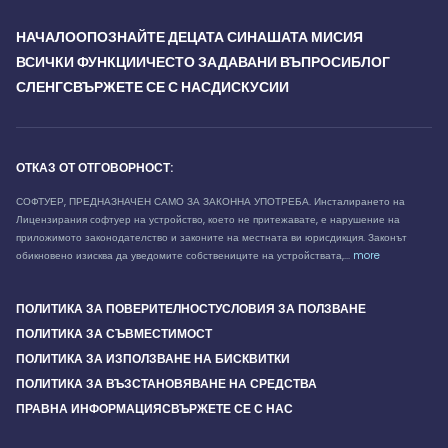
НАЧАЛО
ОПОЗНАЙТЕ ДЕЦАТА СИ
НАШАТА МИСИЯ
ВСИЧКИ ФУНКЦИИ
ЧЕСТО ЗАДАВАНИ ВЪПРОСИ
БЛОГ
СЛЕНГ
СВЪРЖЕТЕ СЕ С НАС
ДИСКУСИИ
ОТКАЗ ОТ ОТГОВОРНОСТ:
СОФТУЕР, ПРЕДНАЗНАЧЕН САМО ЗА ЗАКОННА УПОТРЕБА. Инсталирането на
Лицензирания софтуер на устройство, което не притежавате, е нарушение на
приложимото законодателство и законите на местната ви юрисдикция. Законът
обикновено изисква да уведомите собствениците на устройствата,...
more
ПОЛИТИКА ЗА ПОВЕРИТЕЛНОСТ
УСЛОВИЯ ЗА ПОЛЗВАНЕ
ПОЛИТИКА ЗА СЪВМЕСТИМОСТ
ПОЛИТИКА ЗА ИЗПОЛЗВАНЕ НА БИСКВИТКИ
ПОЛИТИКА ЗА ВЪЗСТАНОВЯВАНЕ НА СРЕДСТВА
ПРАВНА ИНФОРМАЦИЯ
СВЪРЖЕТЕ СЕ С НАС