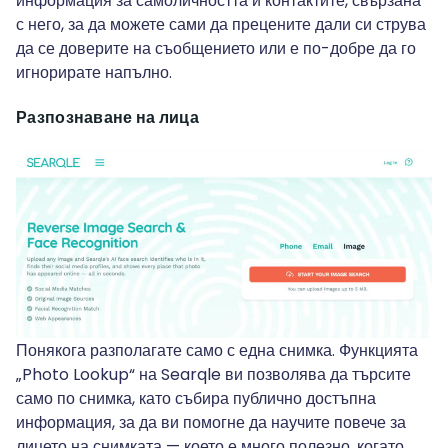
информация за самоличността и контактите, свързана
с него, за да можете сами да прецените дали си струва
да се доверите на съобщението или е по-добре да го
игнорирате напълно.
Разпознаване на лица
Понякога разполагате само с една снимка. Функцията
„Photo Lookup“ на Searqle ви позволява да търсите
само по снимка, като събира публично достъпна
информация, за да ви помогне да научите повече за
лицето на снимката — което е много полезно, когато