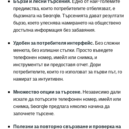
Бързи и лесни търсения.
Едно от най-големите
предимства, които потребителите отбелязват, е
бързината на Searqle. Търсенията дават резултати
бързо, което улеснява намирането на обществено
достъпна информация без забавяния.
Удобен за потребителя интерфейс.
Без сложни
менюта, без излишни стъпки. Просто въведете
телефонен номер, имейл или снимка, и
инструментът ви предоставя отчет. Дори
потребителите, които го използват за първи път, го
намират за интуитивен.
Множество опции за търсене.
Независимо дали
искате да потърсите телефонен номер, имейл или
снимка, Searqle предлага няколко начина да
започнете търсене.
Полезни за повторно свързване и проверка на