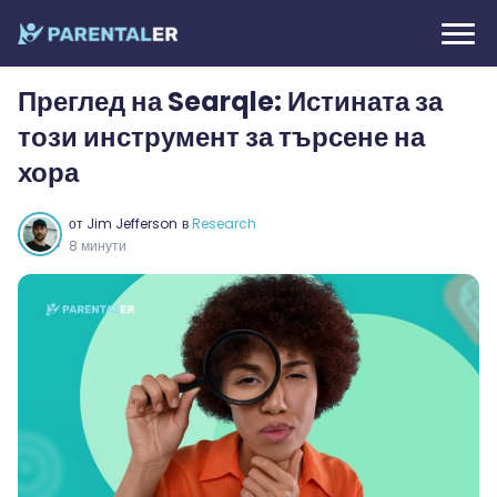
Преглед на Searqle: Истината за
този инструмент за търсене на
хора
от
Jim Jefferson
в
Research
8 минути