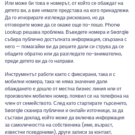
Или може би това е номерът, от който се обаждат на
детето ви, а вие нямате представа на кого принадлежи.
Да го игнорирате изглежда рисковано, но да
отговорите може да се окаже още по-лошо. Phone
Lookup решава проблема. Въведете номера и Searqle
събира публично достъпната информация, свързана с
него — помагайки ви да решите дали си струва да се
обадите обратно или да разгледате по-внимателно,
преди детето ви да го направи.
Инструментът работи както с фиксирани, така и с
мобилни номера, така че няма значение дали
обаждането е дошло от местна бизнес линия или от
произволен мобилен номер, появил се на телефона на
член от семейството. След като стартирате търсенето,
Searqle сканира публични и онлайн източници, за да
състави доклад, който може да включва информация
за самоличността на собственика (име, възраст,
известни псевдоними), други записи за контакт,