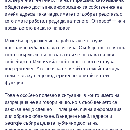
проверите автентичността на изпращача, като извлича
обществено достъпна информация за собственика на
имейл адреса, така че да имате по-добра представа с
кого имате работа, преди да натиснете „Отговор“ — или
преди детето ви да го направи.
Може би предложение за работа, което звучи
прекалено хубаво, за да е истина. Съобщение от някой,
който твърди, че ви познава или че познава вашия
тийнейджър. Или имейл, който просто ви се струва…
подозрителен. Ако не искате някой от семейството да
кликне върху нещо подозрително, опитайте тази
функция.
Това е особено полезно в ситуации, в които името на
изпращача не ви говори нищо, но в съобщението се
изисква нещо спешно — плащане, лична информация
или обратно обаждане. Въведете имейл адреса и
Searqle събира цялата публично достъпна