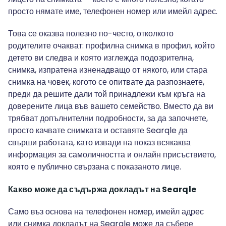
просто нямате име, телефонен номер или имейл адрес.
Това се оказва полезно по-често, отколкото
родителите очакват: профилна снимка в профил, който
детето ви следва и която изглежда подозрителна,
снимка, изпратена изненадващо от някого, или стара
снимка на човек, когото се опитвате да разпознаете,
преди да решите дали той принадлежи към кръга на
доверените лица във вашето семейство. Вместо да ви
трябват допълнителни подробности, за да започнете,
просто качвате снимката и оставяте Searqle да
свърши работата, като извади на показ всякаква
информация за самоличността и онлайн присъствието,
която е публично свързана с показаното лице.
Какво може да съдържа докладът на Searqle
Само въз основа на телефонен номер, имейл адрес
или снимка докладът на Searqle може да събере