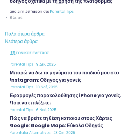
οδηγός σχετικά με τη χρήση της πλατφόρμας
από
Jim Jefferson
στο
Parental Tips
8 λεπτά
Πλοήγηση
Παλαιότερα άρθρα
άρθρων
Νεότερα άρθρα
ΓΟΝΙΚΌΣ ΈΛΕΓΧΟΣ
Parental Tips
9 Δεκ, 2025
Μπορώ να δω τα μηνύματα του παιδιού μου στο
Instagram: Οδηγός για γονείς
Parental Tips
18 Νοέ, 2025
Εφαρμογές παρακολούθησης iPhone για γονείς.
Ποια να επιλέξετε;
Parental Tips
6 Νοέ, 2025
Πώς να βρείτε τη θέση κάποιου στους Χάρτες
Google: Google Maps: Εύκολα Οδηγός
Parentaler Alternatives
23 Οκτ, 2025