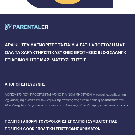
ΑΡΧΙΚΉ ΣΕΛΊΔΑ
ΓΝΩΡΊΣΤΕ ΤΑ ΠΑΙΔΙΆ ΣΑΣ
Η ΑΠΟΣΤΟΛΉ ΜΑΣ
ΌΛΑ ΤΑ ΧΑΡΑΚΤΗΡΙΣΤΙΚΆ
ΣΥΧΝΈΣ ΕΡΩΤΉΣΕΙΣ
BLOG
ΣΛΑΝΓΚ
ΕΠΙΚΟΙΝΩΝΉΣΤΕ ΜΑΖΊ ΜΑΣ
ΣΥΖΗΤΉΣΕΙΣ
ΑΠΟΠΟΊΗΣΗ ΕΥΘΎΝΗΣ:
ΛΟΓΙΣΜΙΚΌ ΠΟΥ ΠΡΟΟΡΊΖΕΤΑΙ ΜΌΝΟ ΓΙΑ ΝΌΜΙΜΗ ΧΡΉΣΗ. Αποτελεί παραβίαση της
ισχύουσας νομοθεσίας και των νόμων της τοπικής σας δικαιοδοσίας η εγκατάσταση του
Αδειοδοτημένου Λογισμικού σε συσκευή που δεν σας ανήκει. Ο νόμος γενικά απαιτεί...
more
ΠΟΛΙΤΙΚΉ ΑΠΟΡΡΉΤΟΥ
ΌΡΟΙ ΧΡΉΣΗΣ
ΠΟΛΙΤΙΚΉ ΣΥΜΒΑΤΌΤΗΤΑΣ
ΠΟΛΙΤΙΚΉ COOKIE
ΠΟΛΙΤΙΚΉ ΕΠΙΣΤΡΟΦΉΣ ΧΡΗΜΆΤΩΝ