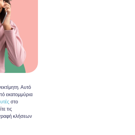
εκτίμητη. Αυτό
από εκατομμύρια
υτές
στο
τε τις
ταγραφή κλήσεων