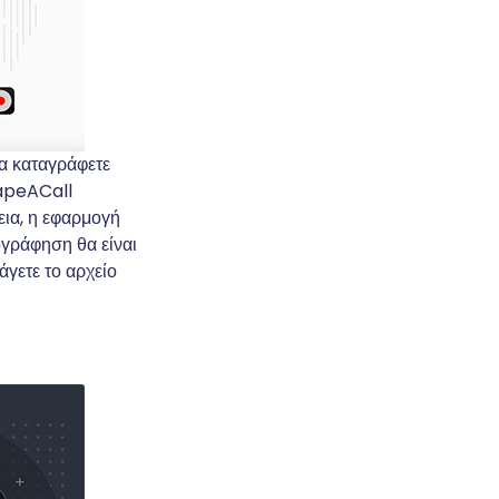
να καταγράφετε
TapeACall
εια, η εφαρμογή
ογράφηση θα είναι
άγετε το αρχείο