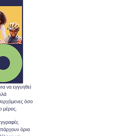
ια να εγγυηθεί
λλά
ισερχόμενες όσο
ο μέρος.
 εγγραφές
υπάρχουν όρια