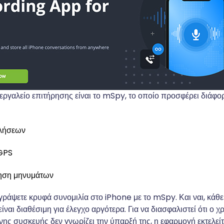
εργαλείο επιτήρησης είναι το mSpy, το οποίο προσφέρει διάφορ
λήσεων
GPS
ηση μηνυμάτων
γράψετε κρυφά συνομιλία στο iPhone με το mSpy. Και ναι, κάθ
είναι διαθέσιμη για έλεγχο αργότερα. Για να διασφαλιστεί ότι ο χ
ς συσκευής δεν γνωρίζει την ύπαρξή της, η εφαρμογή εκτελείτ