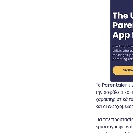
Το Parentaler εί
την ασφάλεια κα
χαρακτηριστικά τ
και οι εξερχόμενε
Για την προστασία
κρυπτογραφούνται