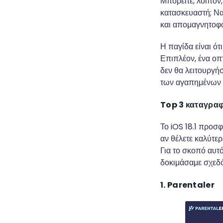
Μπορείτε, λοιπόν
κατασκευαστή; Να
και απομαγνητοφω
Η παγίδα είναι ότ
Επιπλέον, ένα οπτ
δεν θα λειτουργήσ
των αγαπημένων 
Top 3 καταγραφ
Το iOS 18.1 προσ
αν θέλετε καλύτερ
Για το σκοπό αυτ
δοκιμάσαμε σχεδόν
1. Parentaler