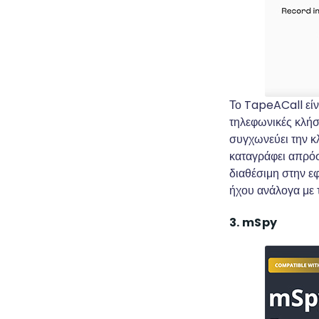
Το TapeACall είν
τηλεφωνικές κλήσ
συγχωνεύει την κ
καταγράφει απρόσ
διαθέσιμη στην εφ
ήχου ανάλογα με τ
3. mSpy