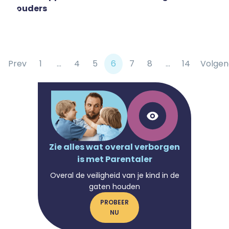
ouders
Prev
1
...
4
5
6
7
8
...
14
Volge
Zie alles wat overal verborgen
is met Parentaler
Overal de veiligheid van je kind in de
gaten houden
PROBEER
NU