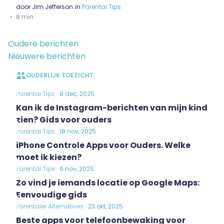
door
Jim Jefferson
in
Parental Tips
8 min
Berichten
Oudere berichten
navigatie
Nieuwere berichten
OUDERLIJK TOEZICHT
Parental Tips
9 dec, 2025
Kan ik de Instagram-berichten van mijn kind
zien? Gids voor ouders
Parental Tips
18 nov, 2025
iPhone Controle Apps voor Ouders. Welke
moet ik kiezen?
Parental Tips
6 nov, 2025
Zo vind je iemands locatie op Google Maps:
Eenvoudige gids
Parentaler Alternatives
23 okt, 2025
Beste apps voor telefoonbewaking voor