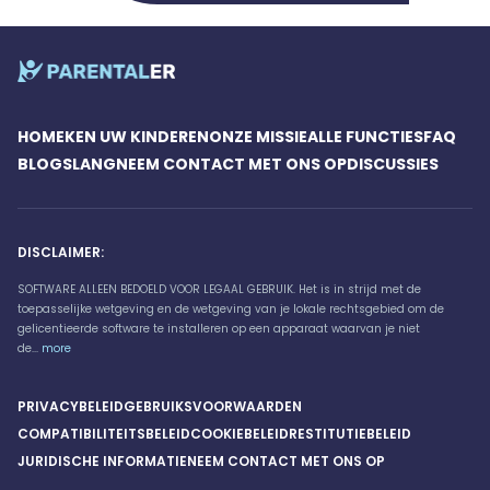
HOME
KEN UW KINDEREN
ONZE MISSIE
ALLE FUNCTIES
FAQ
BLOG
SLANG
NEEM CONTACT MET ONS OP
DISCUSSIES
DISCLAIMER:
SOFTWARE ALLEEN BEDOELD VOOR LEGAAL GEBRUIK. Het is in strijd met de
toepasselijke wetgeving en de wetgeving van je lokale rechtsgebied om de
gelicentieerde software te installeren op een apparaat waarvan je niet
de...
more
PRIVACYBELEID
GEBRUIKSVOORWAARDEN
COMPATIBILITEITSBELEID
COOKIEBELEID
RESTITUTIEBELEID
JURIDISCHE INFORMATIE
NEEM CONTACT MET ONS OP