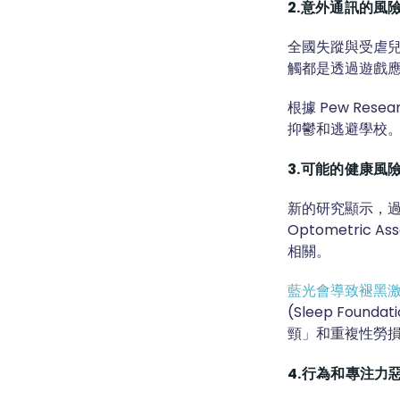
2.意外通訊的風
全國失蹤與受虐兒
觸都是透過遊戲
根據 Pew Resea
抑鬱和逃避學校
3.可能的健康風
新的研究顯示，過
Optometric
相關。
藍光會導致褪黑
(Sleep Fou
頸」和重複性勞
4.行為和專注力