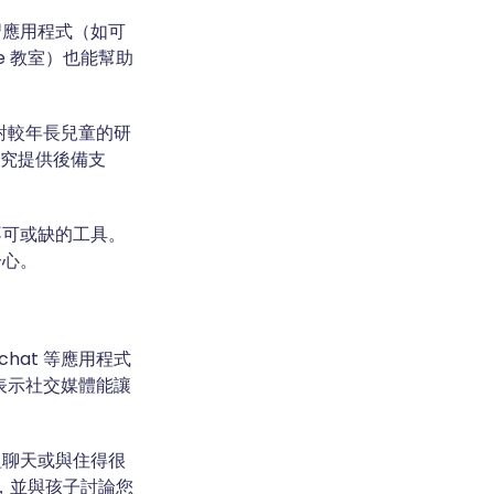
習應用程式（如可
le 教室）也能幫助
針對較年長兒童的研
和研究提供後備支
不可或缺的工具。
分心。
hat 等應用程式
少年表示社交媒體能讓
組聊天或與住得很
容，並與孩子討論您