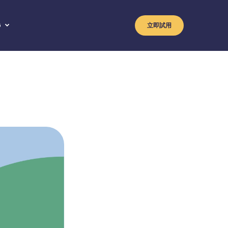
G
立即試用
atsApp
情封鎖程式
S
essages
hone
ndroid 內容過濾器
理圍欄
書
ad
Phone 內容過濾器
stagram
卓
語警示
apchat
報
ber
話
訊與信使