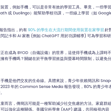
型裝置，例如手機，可以是非常有效的學習工具。畢竟，一些學
ath 或 Duolingo）能幫助學校功課，一些線上學習（如 Goog
te 報告指出，約有
90% 的學生在大流行期間使用裝置在家學習
.
記卡和 AI 家教 (例如 ChatGPT 用於功課輔導) 可為學習
正在成為 BYOD（自備設備）的世界，這使得手機成為上課時
該擁有手機嗎？關鍵在於平衡學習效益與螢幕時間限制，以避免
手機是他們交友的生命線。具體來說，青少年依賴簡訊和 Snapc
23 年的 Common Sense Media 報告發現，80% 的青
繫。
兒童而言，傳簡訊可能是一種幫助減少社交焦慮的方法。家庭群
可以強化這種關係。美國兒科學會 (AAP) 建議，共同檢視內