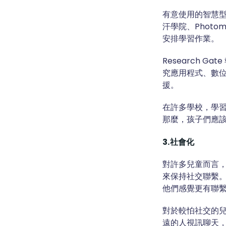
有意使用的智慧
汗學院、Photom
安排學習作業。
Research Ga
究應用程式、數位閃
援。
在許多學校，學習
那麼，孩子們應
3.社會化
對許多兒童而言，
來保持社交聯繫。20
他們感覺更有聯
對於較怕社交的
遠的人視訊聊天，