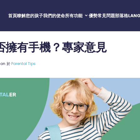
首頁
瞭解您的孩子
我們的使命
所有功能
優勢
常見問題
部落格
LAN
簡訊與通話
Wh
色
否擁有手機？專家意見
GP
作業系統
iM
iP
A
地
地點
臉
iP
i
son
於
Parental Tips
內容過濾器
In
安
俚
Sn
電
Vi
Kik
電
簡