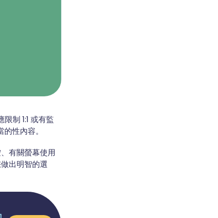
 1:1 或有監
當的性內容。
控、有關螢幕使用
您做出明智的選
切