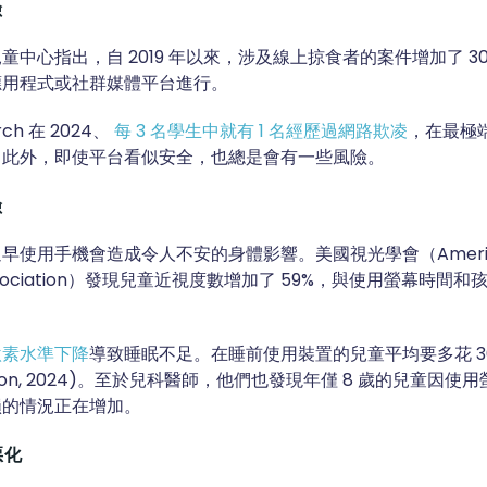
險
童中心指出，自 2019 年以來，涉及線上掠食者的案件增加了 3
應用程式或社群媒體平台進行。
rch 在 2024、
每 3 名學生中就有 1 名經歷過網路欺凌
，在最極
。此外，即使平台看似安全，也總是會有一些風險。
險
早使用手機會造成令人不安的身體影響。美國視光學會（Ameri
 Association）發現兒童近視度數增加了 59%，與使用螢幕時
激素水準下降
導致睡眠不足。在睡前使用裝置的兒童平均要多花 3
ndation, 2024)。至於兒科醫師，他們也發現年僅 8 歲的兒童因
損的情況正在增加。
惡化