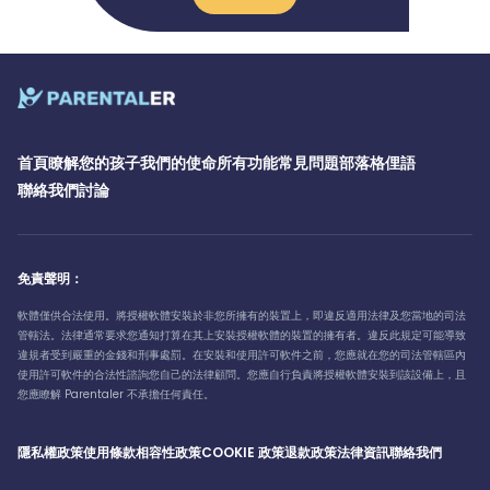
首頁
瞭解您的孩子
我們的使命
所有功能
常見問題
部落格
俚語
聯絡我們
討論
免責聲明：
軟體僅供合法使用。將授權軟體安裝於非您所擁有的裝置上，即違反適用法律及您當地的司法
管轄法。法律通常要求您通知打算在其上安裝授權軟體的裝置的擁有者。違反此規定可能導致
違規者受到嚴重的金錢和刑事處罰。在安裝和使用許可軟件之前，您應就在您的司法管轄區內
使用許可軟件的合法性諮詢您自己的法律顧問。您應自行負責將授權軟體安裝到該設備上，且
您應瞭解 Parentaler 不承擔任何責任。
隱私權政策
使用條款
相容性政策
COOKIE 政策
退款政策
法律資訊
聯絡我們