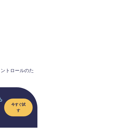
コントロールのた
も
今すぐ試
す