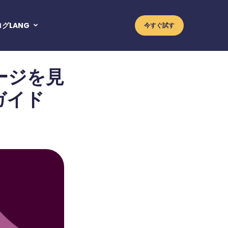
ログ
LANG
今すぐ試す
pp
ロッカー
ージを見
セージ
イド・コンテンツ・フィルター
ガイド
ンシング
ブック
neコンテンツフィルター
グラム
イド
警報
チャット
ム
メッセンジャー