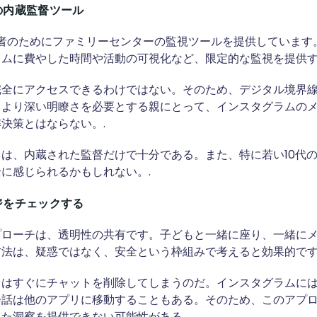
の内蔵監督ツール
の若者のためにファミリーセンターの監視ツールを提供していま
ムに費やした時間や活動の可視化など、限定的な監視を提供す
完全にアクセスできるわけではない。そのため、デジタル境界
、より深い明瞭さを必要とする親にとって、インスタグラムの
決策とはならない。.
は、内蔵された監督だけで十分である。また、特に若い10代
に感じられるかもしれない。.
ジをチェックする
プローチは、透明性の共有です。子どもと一緒に座り、一緒に
法は、疑惑ではなく、安全という枠組みで考えると効果的です
ちはすぐにチャットを削除してしまうのだ。インスタグラムに
会話は他のアプリに移動することもある。そのため、このアプ
た洞察を提供できない可能性がある。.