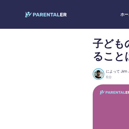
ホー
子ども
ること
によって
Jim 
6分