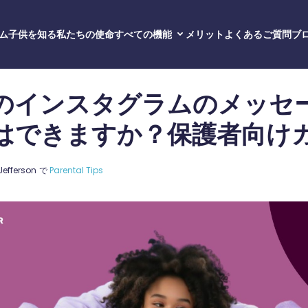
ム
子供を知る
私たちの使命
すべての機能
メリット
よくあるご質問
ブ
テキストと通話
WhatsA
ポルノブ
のインスタグラムのメッセ
GPS
オペレーティングシステム
アイメッ
iPhone
アンドロ
はできますか？保護者向け
ジオフェ
所在地
フェイス
iPad
iPho
コンテンツフィルター
インスタ
アンドロ
スラング
Jefferson
で
Parental Tips
スナップ
テレグラ
バイバー
キク
電話番号
SMSと