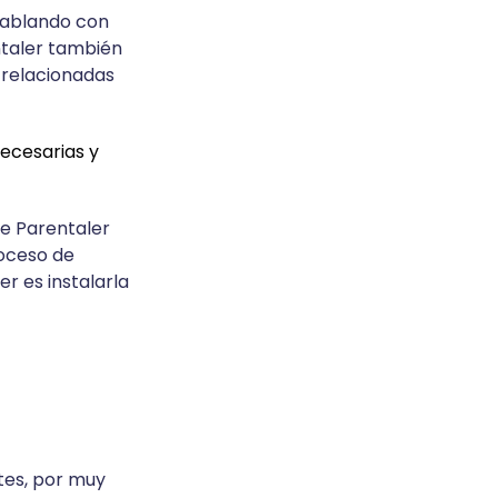
 hablando con
ntaler también
s relacionadas
necesarias y
de Parentaler
roceso de
r es instalarla
tes, por muy