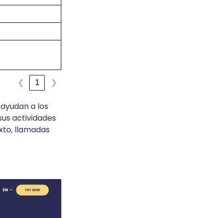
1
❮
❯
ayudan a los
 sus actividades
xto, llamadas