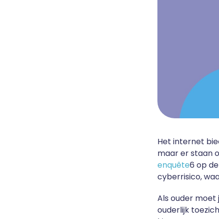
Het internet bi
maar er staan o
enquête
6 op de
cyberrisico, w
Als ouder moet j
ouderlijk toezich