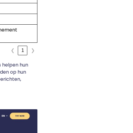
nnement
1
❮
❯
s helpen hun
ouden op hun
erichten,