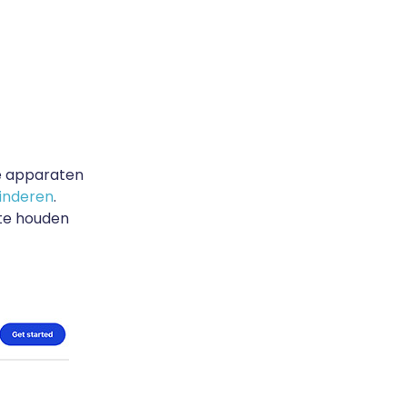
ie apparaten
kinderen
.
 te houden