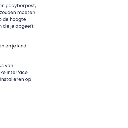
den gecyberpest,
t zouden moeten
op de hoogte
die je opgeeft,
n en je kind
ews van
jke interface.
 installeren op