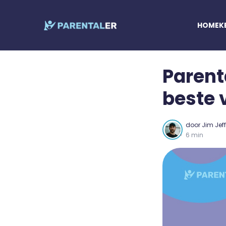
HOME
K
Parent
beste 
door
Jim Jef
6 min