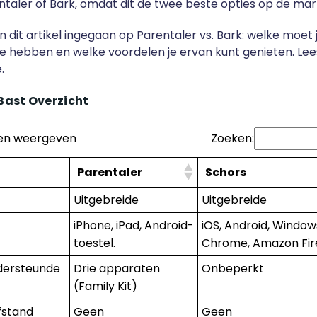
taler of Bark, omdat dit de twee beste opties op de markt
n dit artikel ingegaan op Parentaler vs. Bark: welke moet 
ze hebben en welke voordelen je ervan kunt genieten. Lee
.
 Bast
Overzicht
ten weergeven
Zoeken:
Parentaler
Schors
Uitgebreide
Uitgebreide
iPhone, iPad, Android-
iOS, Android, Window
toestel.
Chrome, Amazon Fir
dersteunde
Drie apparaten
Onbeperkt
(Family Kit)
afstand
Geen
Geen