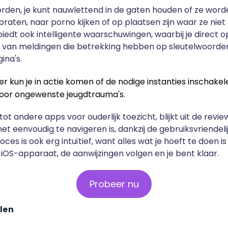
den, je kunt nauwlettend in de gaten houden of ze wor
aten, naar porno kijken of op plaatsen zijn waar ze nie
 biedt ook intelligente waarschuwingen, waarbij je direct 
van meldingen die betrekking hebben op sleutelwoorden 
ina's.
r kun je in actie komen of de nodige instanties inschakele
oor ongewenste jeugdtrauma's.
 tot andere apps voor ouderlijk toezicht, blijkt uit de revi
et eenvoudig te navigeren is, dankzij de gebruiksvriendeli
oces is ook erg intuïtief, want alles wat je hoeft te doen is
 iOS-apparaat, de aanwijzingen volgen en je bent klaar.
Probeer nu
len