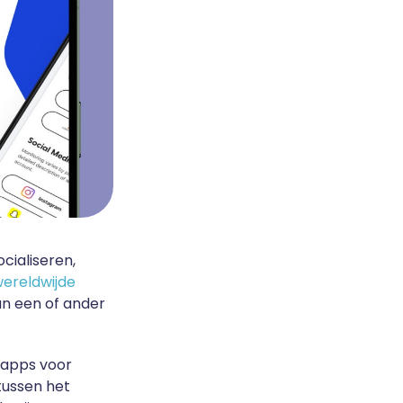
cialiseren,
wereldwijde
aan een of ander
n apps voor
 tussen het