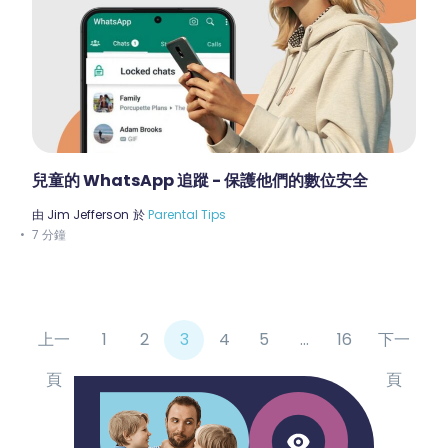
兒童的 WhatsApp 追蹤 - 保護他們的數位安全
由
Jim Jefferson
於
Parental Tips
7 分鐘
上一
1
2
3
4
5
...
16
下一
頁
頁