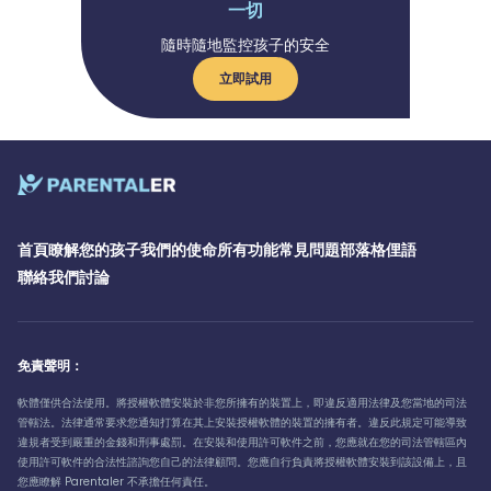
一切
隨時隨地監控孩子的安全
立即試用
首頁
瞭解您的孩子
我們的使命
所有功能
常見問題
部落格
俚語
聯絡我們
討論
免責聲明：
軟體僅供合法使用。將授權軟體安裝於非您所擁有的裝置上，即違反適用法律及您當地的司法
管轄法。法律通常要求您通知打算在其上安裝授權軟體的裝置的擁有者。違反此規定可能導致
違規者受到嚴重的金錢和刑事處罰。在安裝和使用許可軟件之前，您應就在您的司法管轄區內
使用許可軟件的合法性諮詢您自己的法律顧問。您應自行負責將授權軟體安裝到該設備上，且
您應瞭解 Parentaler 不承擔任何責任。