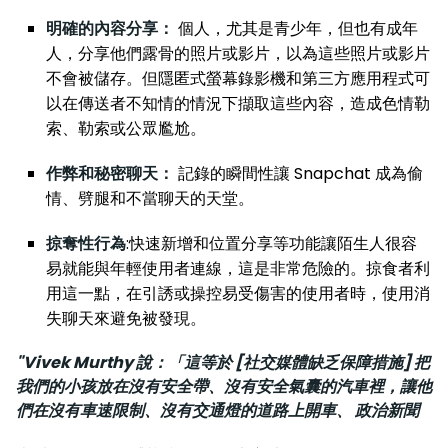
明確的內容分享：
個人，尤其是青少年，但也有成年
人，分享他們露骨的照片或影片，以為這些照片或影片
不會被儲存。但隱匿式螢幕錄影機和第三方應用程式可
以在傳送者不知情的情況下擷取這些內容，造成色情勒
索、勒索或公眾尷尬。
作弊和秘密聊天：
記錄的瞬間性讓 Snapchat 成為偷
情、劈腿和不當聊天的天堂。
掠奪性行為
:快速新增和位置分享等功能讓陌生人很容
易就能與年輕使用者連線，這是非常危險的。掠食者利
用這一點，在引誘或操控易受傷害的使用者時，使用消
失聊天來避免被發現。
"Vivek Murthy 說：「這等於 [社交媒體缺乏保障措施] 把
我們的小孩放在沒有安全帶、沒有安全氣囊的汽車裡，讓他
們在沒有車速限制、沒有交通燈的道路上開車、
政治新聞