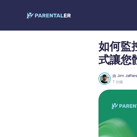
如何監控
式讓您
由
Jim Jeffer
7 分鐘