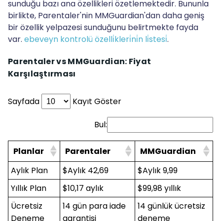
sunduğu bazı ana özellikleri özetlemektedir. Bununla
birlikte, Parentaler'nin MMGuardian'dan daha geniş
bir özellik yelpazesi sunduğunu belirtmekte fayda
var.
ebeveyn kontrolü özelli̇kleri̇ni̇n li̇stesi̇
.
Parentaler vs MMGuardian: Fiyat
Karşılaştırması
Sayfada
Kayıt Göster
Bul:
Planlar
Parentaler
MMGuardian
Aylık Plan
$Aylık 42,69
$Aylık 9,99
Yıllık Plan
$10,17 aylık
$99,98 yıllık
Ücretsiz
14 gün para iade
14 günlük ücretsiz
Deneme
garantisi
deneme