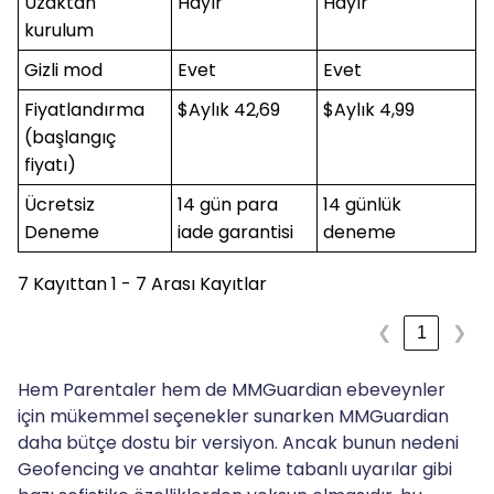
Uzaktan
Hayır
Hayır
kurulum
Gizli mod
Evet
Evet
Fiyatlandırma
$Aylık 42,69
$Aylık 4,99
(başlangıç
fiyatı)
Ücretsiz
14 gün para
14 günlük
Deneme
iade garantisi
deneme
7 Kayıttan 1 - 7 Arası Kayıtlar
1
❮
❯
Hem Parentaler hem de MMGuardian ebeveynler
için mükemmel seçenekler sunarken MMGuardian
daha bütçe dostu bir versiyon. Ancak bunun nedeni
Geofencing ve anahtar kelime tabanlı uyarılar gibi