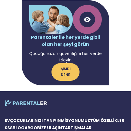
Parentaler ile her yerde gizli
olan her şeyi görün
Çocuğunuzun güvenliğini her yerde
izleyin
ŞIMDI
DENE
EV
ÇOCUKLARINIZI TANIYIN
MISYONUMUZ
TÜM ÖZELLIKLER
SSS
BLOG
ARGO
BIZE ULAŞIN
TARTIŞMALAR