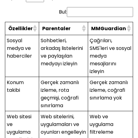
Bul:
Özellikler
Parentaler
MMGuardian
Sosyal
Sohbetleri,
Çağrıları,
medya ve
arkadaş listelerini
SMS'leri ve sosyal
haberciler
ve paylaşılan
medya
medyayı izleyin
mesajlarını
izleyin
Konum
Gerçek zamanlı
Gerçek zamanlı
takibi
izleme, rota
izleme, coğrafi
geçmişi, coğrafi
sınırlama yok
sınırlama
Web sitesi
Web sitelerini,
Web ve
ve
uygulamaları ve
uygulama
uygulama
oyunları engelleyin
filtreleme