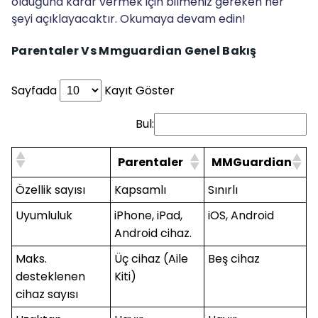
olduğuna karar vermek için bilmeniz gereken her
şeyi açıklayacaktır. Okumaya devam edin!
Parentaler Vs Mmguardian Genel Bakış
Sayfada
Kayıt Göster
Bul:
Parentaler
MMGuardian
Özellik sayısı
Kapsamlı
Sınırlı
Uyumluluk
iPhone, iPad,
iOS, Android
Android cihaz.
Maks.
Üç cihaz (Aile
Beş cihaz
desteklenen
Kiti)
cihaz sayısı