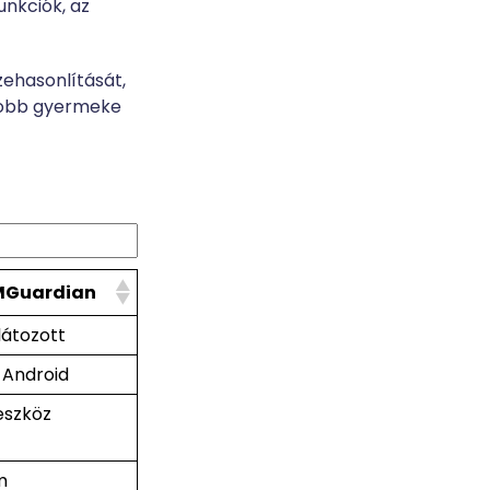
unkciók, az
zehasonlítását,
egjobb gyermeke
Guardian
látozott
, Android
eszköz
m