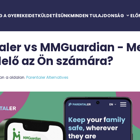
G A GYEREKEIDET
KÜLDETÉSÜNK
MINDEN TULAJDONSÁG
ELŐ
Szövegek és hívások
aler vs MMGuardian - Me
Operációs rendszer
elő az Ön számára?
Helyszín
Tartalom szűrő
son
a oldalon.
Parentaler Alternatives