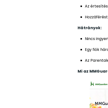
Az értesítés
Hozzáférést 
Hátrányok:
Nincs ingye
Egy fiók hár
Az Parental
Mi az MMGuar