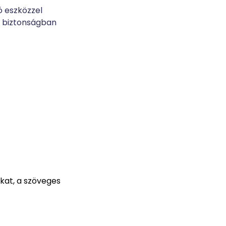
ó eszközzel
y biztonságban
kat, a szöveges