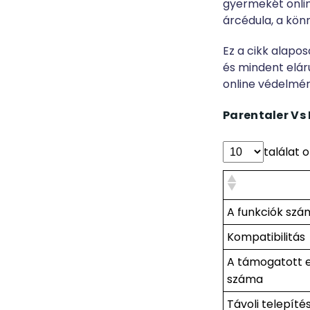
gyermekét online
árcédula, a kön
Ez a cikk alapo
és mindent eláru
online védelmér
Parentaler Vs
találat 
A funkciók szá
Kompatibilitás
A támogatott 
száma
Távoli telepíté