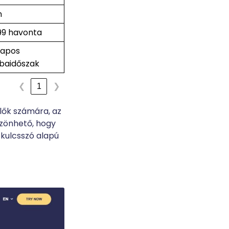
n
99 havonta
napos
baidőszak
1
❮
❯
lők számára, az
zönhető, hogy
 kulcsszó alapú