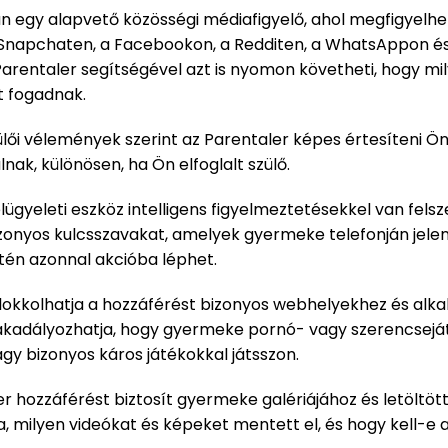
van egy alapvető közösségi médiafigyelő, ahol megfigyelhet
 Snapchaten, a Facebookon, a Redditen, a WhatsAppon 
 Parentaler segítségével azt is nyomon követheti, hogy m
t fogadnak.
lői vélemények szerint az Parentaler képes értesíteni Ön
nak, különösen, ha Ön elfoglalt szülő.
felügyeleti eszköz intelligens figyelmeztetésekkel van fels
izonyos kulcsszavakat, amelyek gyermeke telefonján jele
tén azonnal akcióba léphet.
 blokkolhatja a hozzáférést bizonyos webhelyekhez és alk
kadályozhatja, hogy gyermeke pornó- vagy szerencsejá
agy bizonyos káros játékokkal játsszon.
r hozzáférést biztosít gyermeke galériájához és letöltött fá
, milyen videókat és képeket mentett el, és hogy kell-e 