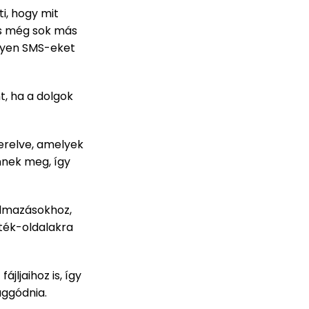
i, hogy mit
és még sok más
ilyen SMS-eket
t, ha a dolgok
zerelve, amelyek
nnek meg, így
almazásokhoz,
ték-oldalakra
jljaihoz is, így
aggódnia.