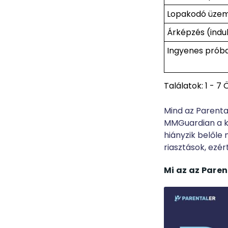
Lopakodó üze
Árképzés (indul
Ingyenes prób
Találatok: 1 - 7
Mind az Parenta
MMGuardian a k
hiányzik belőle 
riasztások, ezér
Mi az az Paren