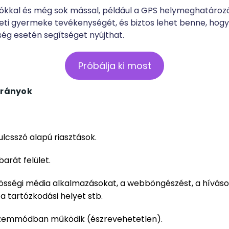
iókkal és még sok mással, például a GPS helymeghatároz
ti gyermeke tevékenységét, és biztos lehet benne, hog
kség esetén segítséget nyújthat.
Próbálja ki most
trányok
kulcsszó alapú riasztások.
arát felület.
özösségi média alkalmazásokat, a webböngészést, a híváso
a tartózkodási helyet stb.
zemmódban működik (észrevehetetlen).