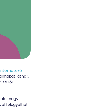
Internetező
almakat látnak,
 szülői
taler vagy
el felügyelheti