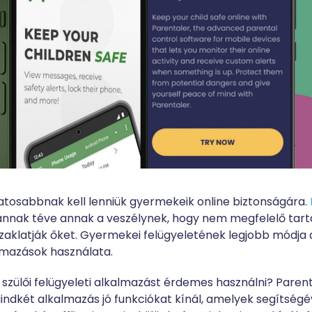
atosabbnak kell lenniük gyermekeik online biztonságára.
annak téve annak a veszélynek, hogy nem megfelelő tart
 zaklatják őket. Gyermekei felügyeletének legjobb módja a
almazások használata.
szülői felügyeleti alkalmazást érdemes használni? Paren
dkét alkalmazás jó funkciókat kínál, amelyek segítségév