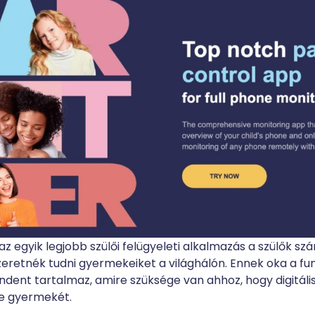
az egyik legjobb szülői felügyeleti alkalmazás a szülők sz
eretnék tudni gyermekeiket a világhálón. Ennek oka a fu
indent tartalmaz, amire szüksége van ahhoz, hogy digitálisa
e gyermekét.