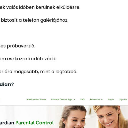
ek valós időben kerülnek elküldésre.
biztosít a telefon galériájához.
nes próbaverzió.
om eszközre korlátozódik.
er ára magasabb, mint a legtöbbé.
dian?