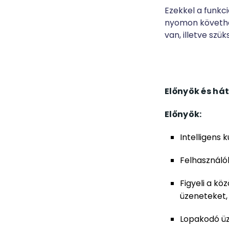
Ezekkel a funkc
nyomon követhe
van, illetve szü
Előnyök és há
Előnyök:
Intelligens 
Felhasználób
Figyeli a k
üzeneteket, 
Lopakodó ü