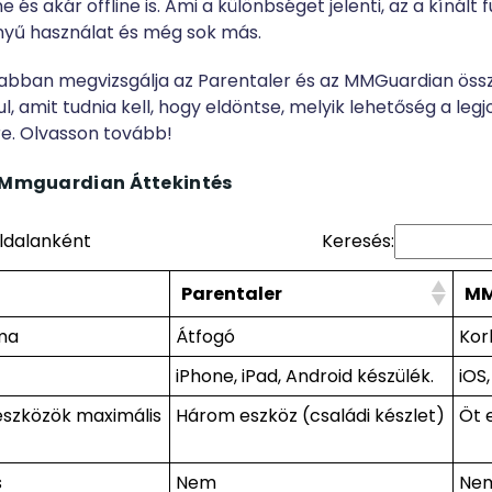
 és akár offline is. Ami a különbséget jelenti, az a kínált f
nyű használat és még sok más.
sabban megvizsgálja az Parentaler és az MMGuardian öss
l, amit tudnia kell, hogy eldöntse, melyik lehetőség a l
e. Olvasson tovább!
 Mmguardian Áttekintés
oldalanként
Keresés:
Parentaler
MM
ma
Átfogó
Kor
iPhone, iPad, Android készülék.
iOS
eszközök maximális
Három eszköz (családi készlet)
Öt 
s
Nem
Ne