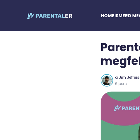
HOME
ISMERD ME
Parent
megfel
a
Jim Jeffer
6 perc