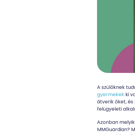
A szülőknek tud
gyermekek
ki v
átverik őket, és
felügyeleti alk
Azonban melyik 
MMGuardian? Min