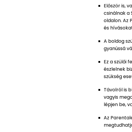
Először is, 
csinálnak a
oldalon. Az
és hívásoka
A boldog szü
gyanússá vál
Ez a szülői 
észlelnek b
szükség ese
Távolról is
vagyis mega
lépjen be, v
Az Parentale
megtudhatja