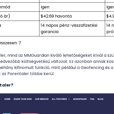
mmód
Igen
Ige
ó ár)
$42.69 havonta
$4.
a
14 napos pénz-visszafizetési
14 
garancia
pró
 Összesen: 7
ler, mind az MMGuardian kiváló lehetőségeket kínál a szü
edvezőbb költségvetésű változat. Ez azonban annak kös
néhány kifinomult funkció, mint például a Geofencing és a
t az Parentaler többe kerül.
taler?