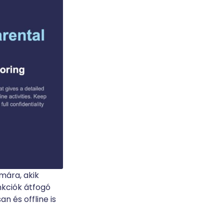
ámára, akik
nkciók átfogó
n és offline is