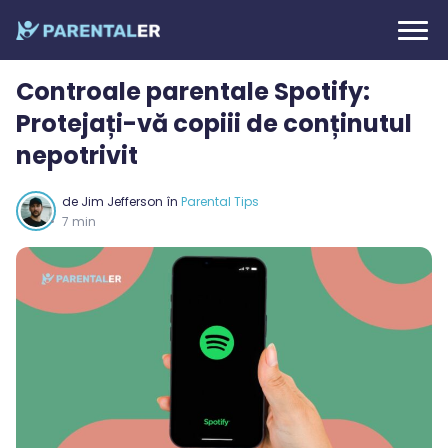
Controale parentale Spotify:
Protejați-vă copiii de conținutul
nepotrivit
de
Jim Jefferson
în
Parental Tips
7 min