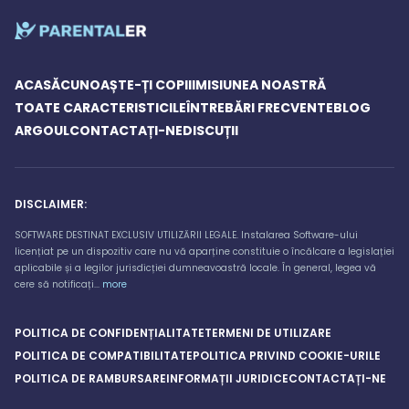
ACASĂ
CUNOAȘTE-ȚI COPIII
MISIUNEA NOASTRĂ
TOATE CARACTERISTICILE
ÎNTREBĂRI FRECVENTE
BLOG
ARGOUL
CONTACTAȚI-NE
DISCUȚII
DISCLAIMER:
SOFTWARE DESTINAT EXCLUSIV UTILIZĂRII LEGALE. Instalarea Software-ului
licențiat pe un dispozitiv care nu vă aparține constituie o încălcare a legislației
aplicabile și a legilor jurisdicției dumneavoastră locale. În general, legea vă
cere să notificați...
more
POLITICA DE CONFIDENȚIALITATE
TERMENI DE UTILIZARE
POLITICA DE COMPATIBILITATE
POLITICA PRIVIND COOKIE-URILE
POLITICA DE RAMBURSARE
INFORMAȚII JURIDICE
CONTACTAȚI-NE