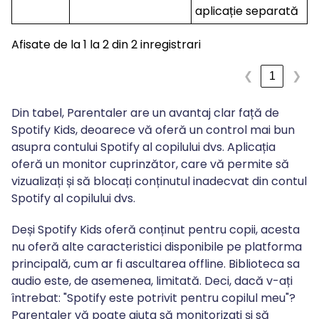
aplicație separată
Afisate de la 1 la 2 din 2 inregistrari
1
❮
❯
Din tabel, Parentaler are un avantaj clar față de
Spotify Kids, deoarece vă oferă un control mai bun
asupra contului Spotify al copilului dvs. Aplicația
oferă un monitor cuprinzător, care vă permite să
vizualizați și să blocați conținutul inadecvat din contul
Spotify al copilului dvs.
Deși Spotify Kids oferă conținut pentru copii, acesta
nu oferă alte caracteristici disponibile pe platforma
principală, cum ar fi ascultarea offline. Biblioteca sa
audio este, de asemenea, limitată. Deci, dacă v-ați
întrebat: "Spotify este potrivit pentru copilul meu"?
Parentaler vă poate ajuta să monitorizați și să