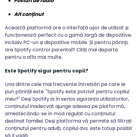
Posturi de radio
Alt conținut
Această platformă are o interfață ușor de utilizat și
funcționează perfect cu o gamă largă de dispozitive,
inclusiv PC-uri și dispozitive mobile. Și pentru părinți,
are Spotify control parental? Citiți mai departe
pentru a afla mai multe.
Este Spotify sigur pentru copii
?
Una dintre cele mai frecvente întrebări pe care le
pun părinții este: "Spotify este potrivit pentru copilul
meu?" Deși Spotify ia în serios siguranța utilizatorilor,
conținutul inadecvat ajunge adesea pe platformă,
amestecându-se în mod regulat cu conținutul
destinat familiei. Deși platforma vă permite să filtrați
conținutul pentru adulți, copilul dvs. este totuși posibil
să îl vadă.