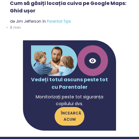
Cum să găsiți locația cuiva pe Google Maps:
Ghid ușor
de
Jim Jefferson
în
Parental Tips
8 min
Vedeți totul ascuns peste tot
cu Parentaler
Monitorizați peste tot siguranța
copilului dvs.
ÎNCEARCĂ
ACUM