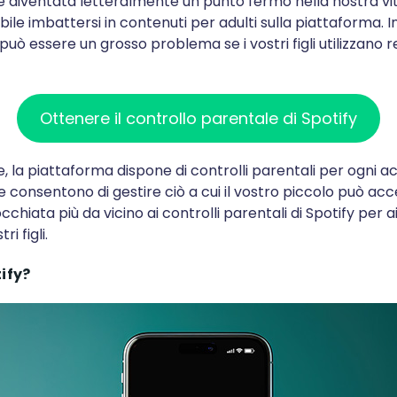
è diventata letteralmente un punto fermo nella nostra vit
bile imbattersi in contenuti per adulti sulla piattaforma. In
 può essere un grosso problema se i vostri figli utilizzano
Ottenere il controllo parentale di Spotify
 la piattaforma dispone di controlli parentali per ogni a
 consentono di gestire ciò a cui il vostro piccolo può acc
chiata più da vicino ai controlli parentali di Spotify per a
i figli.
ify?