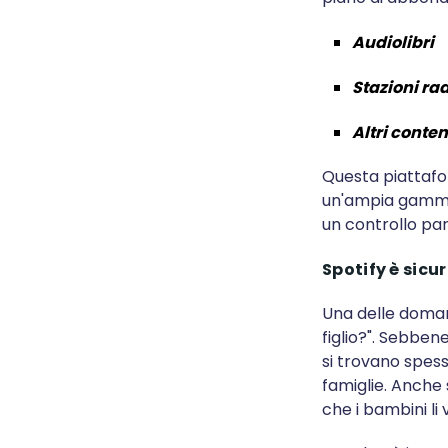
Audiolibri
Stazioni ra
Altri conte
Questa piattafo
un'ampia gamma d
un controllo pa
Spotify è sicu
Una delle domand
figlio?". Sebbene
si trovano spess
famiglie. Anche 
che i bambini l