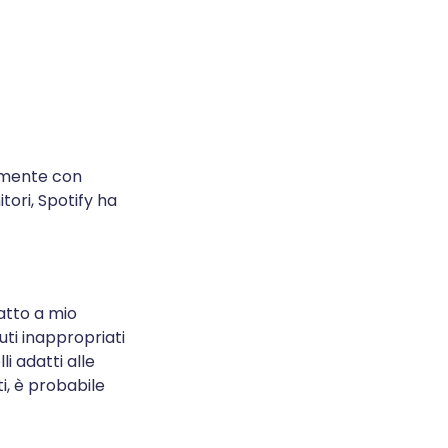
tamente con
tori, Spotify ha
atto a mio
uti inappropriati
i adatti alle
i, è probabile