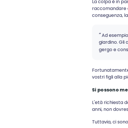
La colpa è in p
raccomandare co
conseguenza, la 
Ad esempio,
giardino. Gli
gergo e consi
Fortunatamente i
vostri figli alla 
Si possono met
L'età richiesta d
anni, non dovres
Tuttavia, ci son