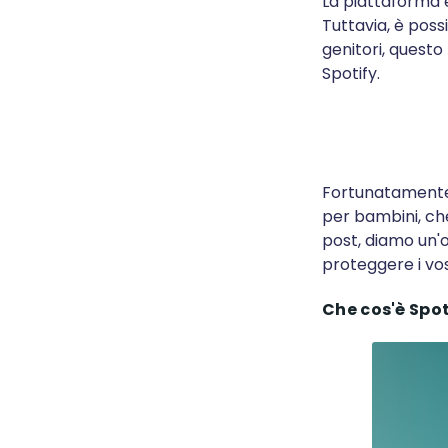
La piattaforma 
Tuttavia, è possi
genitori, questo
Spotify.
Fortunatamente,
per bambini, che
post, diamo un'oc
proteggere i vostr
Che cos'è Spot