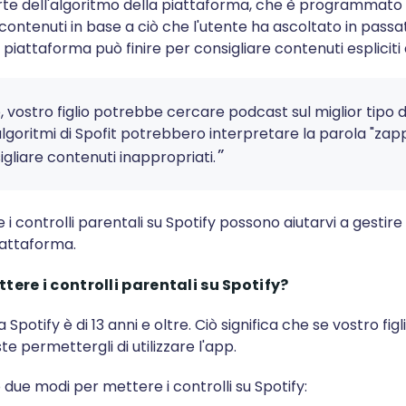
arte dell'algoritmo della piattaforma, che è programmato
ntenuti in base a ciò che l'utente ha ascoltato in passat
piattaforma può finire per consigliare contenuti espliciti
 vostro figlio potrebbe cercare podcast sul miglior tipo 
 algoritmi di Spofit potrebbero interpretare la parola "z
gliare contenuti inappropriati.
 controlli parentali su Spotify possono aiutarvi a gestire 
piattaforma.
tere i controlli parentali su Spotify
?
a Spotify è di 13 anni e oltre. Ciò significa che se vostro fig
te permettergli di utilizzare l'app.
o due modi per mettere i controlli su Spotify: