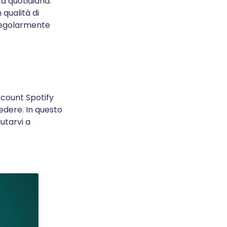
a quotidiana.
 qualità di
 regolarmente
ccount Spotify
edere. In questo
iutarvi a