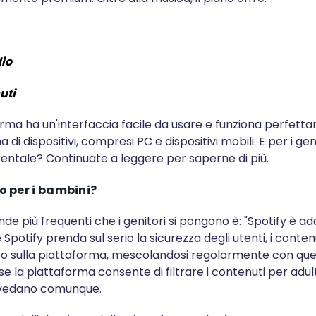
dio
nuti
rma ha un'interfaccia facile da usare e funziona perfet
i dispositivi, compresi PC e dispositivi mobili. E per i geni
rentale? Continuate a leggere per saperne di più.
ro per i bambini
?
e più frequenti che i genitori si pongono è: "Spotify è ad
 Spotify prenda sul serio la sicurezza degli utenti, i conten
o sulla piattaforma, mescolandosi regolarmente con quell
se la piattaforma consente di filtrare i contenuti per adult
i vedano comunque.