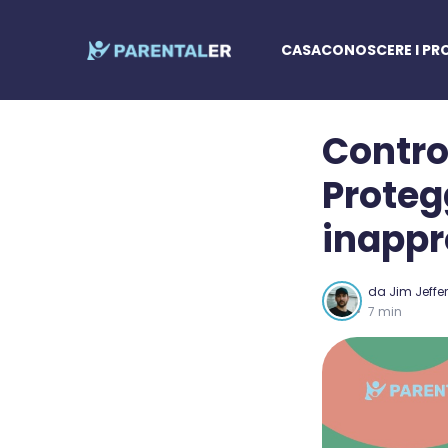
CASA
CONOSCERE I PROP
Control
Protegg
inappr
da
Jim Jeffe
7 min