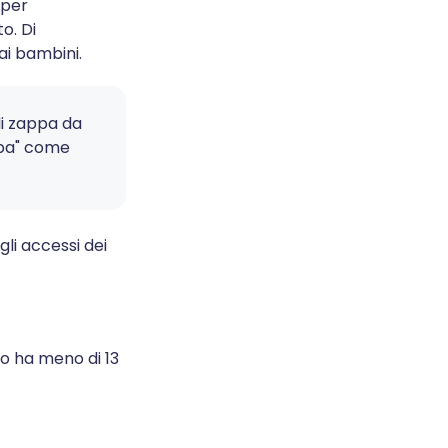
 per
o. Di
 ai bambini.
di zappa da
appa" come
gli accessi dei
lio ha meno di 13