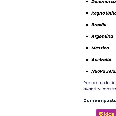
Danimarca
Regno Unit
Brasile
Argentina
Messico
Australia
Nuova Zel
Parleremo in det
avanti. Vi most
Come impostar