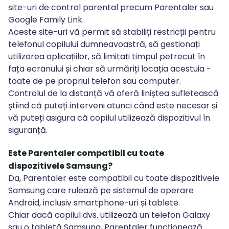
site-uri de control parental precum Parentaler sau
Google Family Link.
Aceste site-uri vă permit să stabiliți restricții pentru
telefonul copilului dumneavoastră, să gestionați
utilizarea aplicațiilor, să limitați timpul petrecut în
fața ecranului și chiar să urmăriți locația acestuia -
toate de pe propriul telefon sau computer.
Controlul de la distanță vă oferă liniștea sufletească
știind că puteți interveni atunci când este necesar și
vă puteți asigura că copilul utilizează dispozitivul în
siguranță.
Este Parentaler compatibil cu toate
dispozitivele Samsung?
Da, Parentaler este compatibil cu toate dispozitivele
Samsung care rulează pe sistemul de operare
Android, inclusiv smartphone-uri și tablete.
Chiar dacă copilul dvs. utilizează un telefon Galaxy
sau o tabletă Samsung, Parentaler funcționează