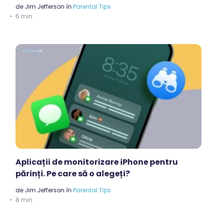
de
Jim Jefferson
în
Parental Tips
6 min
Aplicații de monitorizare iPhone pentru
părinți. Pe care să o alegeți?
de
Jim Jefferson
în
Parental Tips
8 min