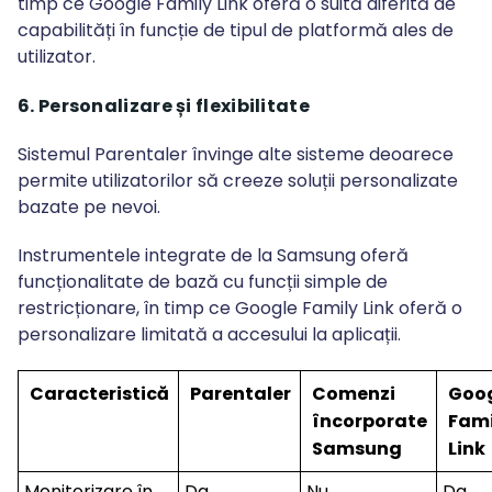
timp ce Google Family Link oferă o suită diferită de
capabilități în funcție de tipul de platformă ales de
utilizator.
6. Personalizare și flexibilitate
Sistemul Parentaler învinge alte sisteme deoarece
permite utilizatorilor să creeze soluții personalizate
bazate pe nevoi.
Instrumentele integrate de la Samsung oferă
funcționalitate de bază cu funcții simple de
restricționare, în timp ce Google Family Link oferă o
personalizare limitată a accesului la aplicații.
Caracteristică
Parentaler
Comenzi
Goo
încorporate
Fami
Samsung
Link
Monitorizare în
Da
Nu
Da