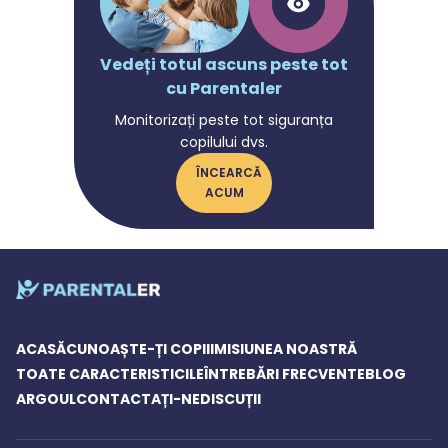
Vedeți totul ascuns peste tot
cu Parentaler
Monitorizați peste tot siguranța
copilului dvs.
ÎNCEARCĂ
ACUM
ACASĂ
CUNOAȘTE-ȚI COPIII
MISIUNEA NOASTRĂ
TOATE CARACTERISTICILE
ÎNTREBĂRI FRECVENTE
BLOG
ARGOUL
CONTACTAȚI-NE
DISCUȚII