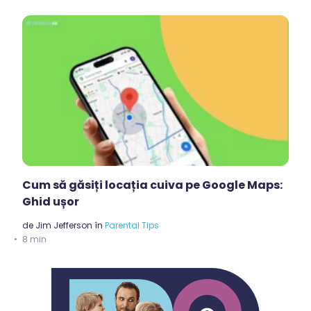
Cum să găsiți locația cuiva pe Google Maps:
Ghid ușor
de
Jim Jefferson
în
Parental Tips
8 min