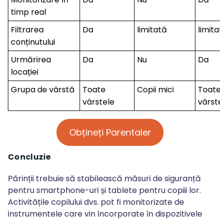
timp real
Filtrarea
Da
limitată
limit
conținutului
Urmărirea
Da
Nu
Da
locației
Grupa de vârstă
Toate
Copii mici
Toat
vârstele
vârst
Obțineți Parentaler
Concluzie
Părinții trebuie să stabilească măsuri de siguranță
pentru smartphone-uri și tablete pentru copiii lor.
Activitățile copilului dvs. pot fi monitorizate de
instrumentele care vin încorporate în dispozitivele