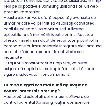
Da, puteți monitoriza activitățile copilului dvs. în timp
real pe dispozitivele Samsung utilizând site-uri web
precum Parentaler.
Aceste site-uri web oferă capacități avansate de
urmărire care vă permit să vizualizați activitatea
copilului pe ecran, să monitorizați utilizarea
aplicațiilor și să îi urmăriți locația online. Acestea
oferă un nivel mai ridicat de securitate și control în
comparație cu instrumentele integrate ale Samsung,
care oferă doar rapoarte de activitate sau
rezumate.
Cu ajutorul monitorizării în timp real, vă puteți
asigura că copilul dvs. se implică în activități online
sigure și adecvate în orice moment.
Cum să alegeți cea mai bună aplicație de
control parental Samsung?
Atunci când selectați cel mai bun software de
control parental Samsung, luați în considerare