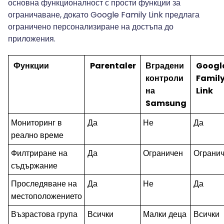
основна функционалност с прости функции за
ограничаване, докато Google Family Link предлага
ограничено персонализиране на достъпа до
приложения.
Функции
Parentaler
Вградени
Googl
контроли
Famil
на
Link
Samsung
Мониторинг в
Да
Не
Да
реално време
Филтриране на
Да
Ограничен
Ограни
съдържание
Проследяване на
Да
Не
Да
местоположението
Възрастова група
Всички
Малки деца
Всички