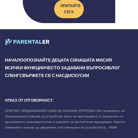
ОПИТАЙТЕ
СЕГА
НАЧАЛО
ОПОЗНАЙТЕ ДЕЦАТА СИ
НАШАТА МИСИЯ
ВСИЧКИ ФУНКЦИИ
ЧЕСТО ЗАДАВАНИ ВЪПРОСИ
БЛОГ
СЛЕНГ
СВЪРЖЕТЕ СЕ С НАС
ДИСКУСИИ
ОТКАЗ ОТ ОТГОВОРНОСТ:
СОФТУЕР, ПРЕДНАЗНАЧЕН САМО ЗА ЗАКОННА УПОТРЕБА. Инсталирането на
Лицензирания софтуер на устройство, което не притежавате, е нарушение на
приложимото законодателство и законите на местната ви юрисдикция. Законът
обикновено изисква да уведомите собствениците на устройствата,...
more