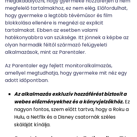
megakadályozni, hogy gyermeke hozzáférjen a nem
megfelelő tartalmakhoz, ez nem elég. Előfordulhat,
hogy gyermeke a legtöbb tévéműsor és film
blokkolása ellenére is megnézi az explicit
tartalmakat. Ebben az esetben valami
hatékonyabbra van szüksége. Itt jönnek a képbe az
olyan harmadik féltől származó felügyeleti
alkalmazások, mint az Parentaler.
Az Parentaler egy fejlett monitoralkalmazás,
amellyel megtudhatja, hogy gyermeke mit néz egy
adott időpontban.
Az alkalmazás exkluzív hozzáférést biztosít a
webes előzményekhez és a könyvjelzőkhöz.
Ez
nagyon fontos, szem előtt tartva, hogy a Roku a
Hulu, a Netflix és a Disney csatornák széles
skáláját kínálja.