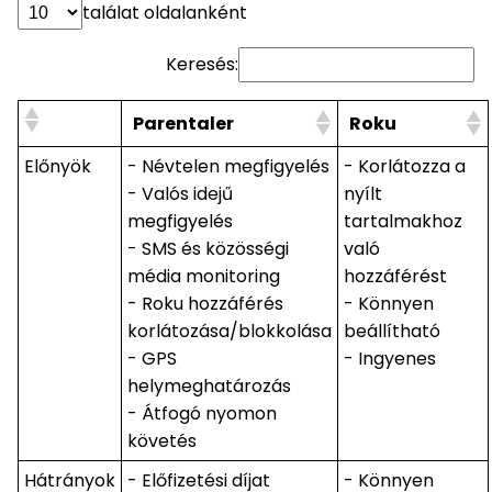
találat oldalanként
Keresés:
Parentaler
Roku
Előnyök
- Névtelen megfigyelés
- Korlátozza a
- Valós idejű
nyílt
megfigyelés
tartalmakhoz
- SMS és közösségi
való
média monitoring
hozzáférést
- Roku hozzáférés
- Könnyen
korlátozása/blokkolása
beállítható
- GPS
- Ingyenes
helymeghatározás
- Átfogó nyomon
követés
Hátrányok
- Előfizetési díjat
- Könnyen