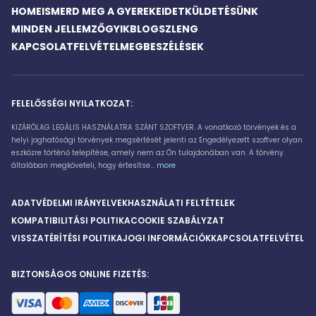
HOME
ISMERD MEG A GYEREKEIDET
KÜLDETÉSÜNK
MINDEN JELLEMZŐ
GYIK
BLOG
SZLENG
KAPCSOLATFELVÉTEL
MEGBESZÉLÉSEK
FELELŐSSÉGI NYILATKOZAT:
KIZÁRÓLAG LEGÁLIS HASZNÁLATRA SZÁNT SZOFTVER. A vonatkozó törvények és a
helyi joghatósági törvények megsértését jelenti az Engedélyezett szoftver olyan
eszközre történő telepítése, amely nem az Ön tulajdonában van. A törvény
általában megköveteli, hogy értesítse...
more
ADATVÉDELMI IRÁNYELVEK
HASZNÁLATI FELTÉTELEK
KOMPATIBILITÁSI POLITIKA
COOKIE SZABÁLYZAT
VISSZATÉRÍTÉSI POLITIKA
JOGI INFORMÁCIÓK
KAPCSOLATFELVÉTEL
BIZTONSÁGOS ONLINE FIZETÉS: