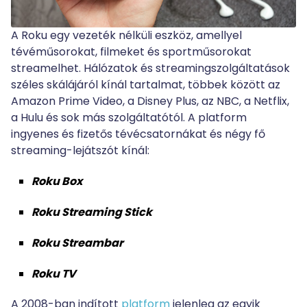
A Roku egy vezeték nélküli eszköz, amellyel
tévéműsorokat, filmeket és sportműsorokat
streamelhet. Hálózatok és streamingszolgáltatások
széles skálájáról kínál tartalmat, többek között az
Amazon Prime Video, a Disney Plus, az NBC, a Netflix,
a Hulu és sok más szolgáltatótól. A platform
ingyenes és fizetős tévécsatornákat és négy fő
streaming-lejátszót kínál:
Roku Box
Roku Streaming Stick
Roku Streambar
Roku TV
A 2008-ban indított
platform
jelenleg az egyik