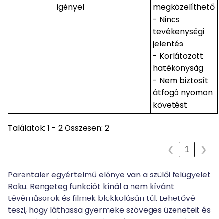
igényel
megközelíthető
- Nincs
tevékenységi
jelentés
- Korlátozott
hatékonyság
- Nem biztosít
átfogó nyomon
követést
Találatok: 1 - 2 Összesen: 2
1
❮
❯
Parentaler egyértelmű előnye van a szülői felügyelet
Roku. Rengeteg funkciót kínál a nem kívánt
tévéműsorok és filmek blokkolásán túl. Lehetővé
teszi, hogy láthassa gyermeke szöveges üzeneteit és