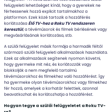
felügyeleti lehetőséget kínál, hogy a gyerekek ne
férhessenek hozzá explicit tartalmakhoz a
platformon. Ezek közé tartozik a hozzáférés
korlátozása
Élő TV-hez a Roku TV rendszeren
keresztül
, a tévéműsorok és filmek bérlésének vagy
megvásárlásának korlátozása, stb.
A szülői felügyelet másik formája a harmadik féltől
származó szülői felügyeleti alkalmazások használata.
Ezek az alkalmazások segítenek nyomon követni,
hogy gyermeke mit néz, és korlátozzák vagy
blokkolják a nem megfelelő tartalmú
tévéműsorokhoz és filmekhez való hozzáférést. Így
ha gyermeke olyan tévéműsorokhoz vagy filmekhez
fér hozzá, amelyek a korhatár felettiek, azonnal
beavatkozhat és korlátozhatja a hozzáférést.
Hogyan tegye a szülői felügyeletet a Roku TV-
re
?