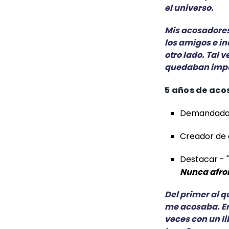
el universo.
Mis acosadores 
los amigos e i
otro lado. Tal v
quedaban imp
5 años de acos
Demandada 
Creador de 
Destacar - "
Nunca afron
Del primer al 
me acosaba. Era
veces con un l