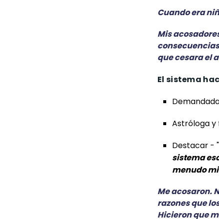
Cuando era niña
Mis acosadores
consecuencias
que cesara el 
El sistema hac
Demandada 
Astróloga y
Destacar - "
sistema esc
menudo mira
Me acosaron. No
razones que lo
Hicieron que mi