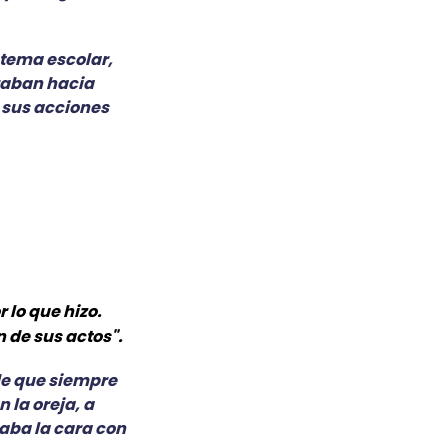
stema escolar,
raban hacia
o sus acciones
 lo que hizo.
 de sus actos".
de que siempre
 la oreja, a
aba la cara con