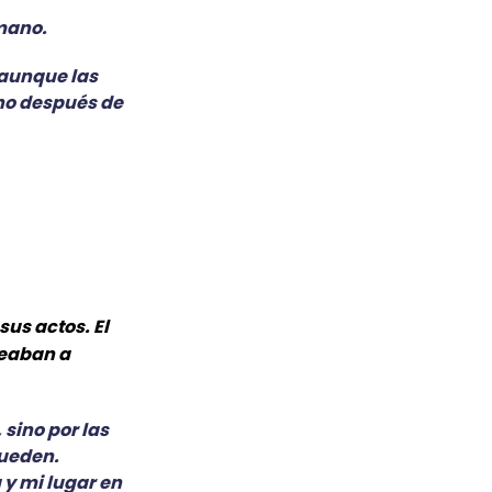
 mano.
 aunque las
ho después de
us actos. El
deaban a
 sino por las
pueden.
 y mi lugar en