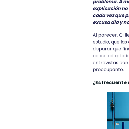
problema. A men
explicación no 
cada vez que p
excusa día y n
Al parecer, Qi 
estudio, que las
disparar que fi
acoso adoptadas
entrevistas con
preocupante.
¿Es frecuente 