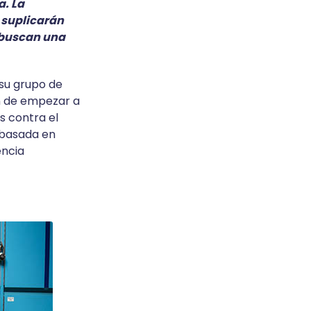
a. La
s suplicarán
 buscan una
 su grupo de
ón de empezar a
s contra el
, basada en
encia