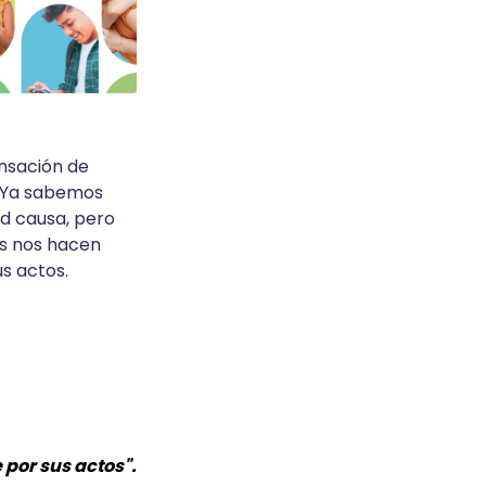
nsación de
. Ya sabemos
d causa, pero
as nos hacen
us actos.
por sus actos".