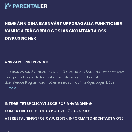
HEM
KÄNN DINA BARN
VÅRT UPPDRAG
ALLA FUNKTIONER
VANLIGA FRÅGOR
BLOGG
SLANG
KONTAKTA OSS
DISKUSSIONER
ANSVARSFRISKRIVNING:
PROGRAMVARAN ÄR ENDAST AVSEDD FÖR LAGLIG ANVÄNDNING. Det är ett brott
mot gällande lag och din lokala jurisdiktions lagar att installera den
Licensierade Programvaran på en enhet som du inte äger. Lagen kräver
i...
more
INTEGRITETSPOLICY
VILLKOR FÖR ANVÄNDNING
KOMPATIBILITETSPOLICY
POLICY FÖR COOKIES
ÅTERBETALNINGSPOLICY
JURIDISK INFORMATION
KONTAKTA OSS