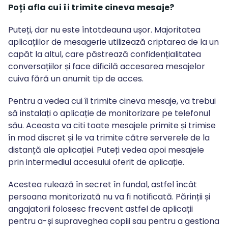
Poți afla cui îi trimite cineva mesaje?
Puteți, dar nu este întotdeauna ușor. Majoritatea
aplicațiilor de mesagerie utilizează criptarea de la un
capăt la altul, care păstrează confidențialitatea
conversațiilor și face dificilă accesarea mesajelor
cuiva fără un anumit tip de acces.
Pentru a vedea cui îi trimite cineva mesaje, va trebui
să instalați o aplicație de monitorizare pe telefonul
său. Aceasta va citi toate mesajele primite și trimise
în mod discret și le va trimite către serverele de la
distanță ale aplicației. Puteți vedea apoi mesajele
prin intermediul accesului oferit de aplicație.
Acestea rulează în secret în fundal, astfel încât
persoana monitorizată nu va fi notificată. Părinții și
angajatorii folosesc frecvent astfel de aplicații
pentru a-și supraveghea copiii sau pentru a gestiona