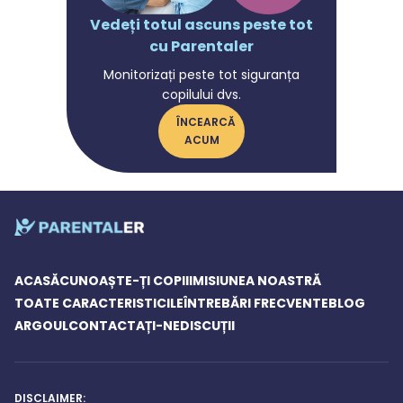
Vedeți totul ascuns peste tot
cu Parentaler
Monitorizați peste tot siguranța
copilului dvs.
ÎNCEARCĂ
ACUM
ACASĂ
CUNOAȘTE-ȚI COPIII
MISIUNEA NOASTRĂ
TOATE CARACTERISTICILE
ÎNTREBĂRI FRECVENTE
BLOG
ARGOUL
CONTACTAȚI-NE
DISCUȚII
DISCLAIMER: