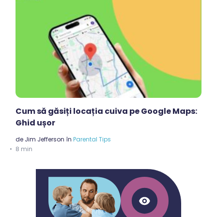
Cum să găsiți locația cuiva pe Google Maps:
Ghid ușor
de
Jim Jefferson
în
Parental Tips
8 min