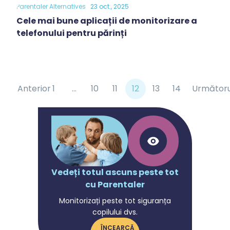
Parentaler Alternatives
23 oct., 2025
Cele mai bune aplicații de monitorizare a
telefonului pentru părinți
Anterior
1
...
10
11
12
13
14
Următoru
Vedeți totul ascuns peste tot
cu Parentaler
Monitorizați peste tot siguranța
copilului dvs.
ÎNCEARCĂ