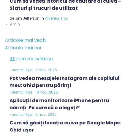
Cum să vedeți istoricul de căutare al cuiva -
Sfaturi și trucuri de utilizat
de
Jim Jefferson
în
Parental Tips
9 min
Navigare
Articole mai vechi
în
Articole mai noi
articole
CONTROL PARENTAL
Parental Tips
9 dec., 2025
Pot vedea mesajele Instagram ale copilului
meu: Ghid pentru părinți
Parental Tips
18 nov., 2025
Aplicații de monitorizare iPhone pentru
părinți. Pe care să o alegeți?
Parental Tips
6 nov., 2025
Cum să găsiți locația cuiva pe Google Maps:
Ghid ușor