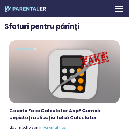
Sfaturi pentru părinți
Ce este Fake Calculator App? Cum să
depistați aplicația falsă Calculator
de
Jim Jefferson
în
Parental Tips