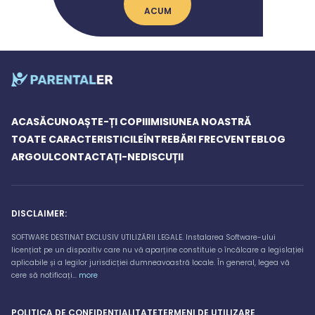
ACUM
ACASĂ
CUNOAȘTE-ȚI COPIII
MISIUNEA NOASTRĂ
TOATE CARACTERISTICILE
ÎNTREBĂRI FRECVENTE
BLOG
ARGOUL
CONTACTAȚI-NE
DISCUȚII
DISCLAIMER:
SOFTWARE DESTINAT EXCLUSIV UTILIZĂRII LEGALE. Instalarea Software-ului
licențiat pe un dispozitiv care nu vă aparține constituie o încălcare a legislației
aplicabile și a legilor jurisdicției dumneavoastră locale. În general, legea vă
cere să notificați...
more
POLITICA DE CONFIDENȚIALITATE
TERMENI DE UTILIZARE