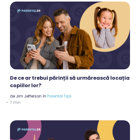
De ce ar trebui părinții să urmărească locația
copiilor lor?
de
Jim Jefferson
în
Parental Tips
7 min