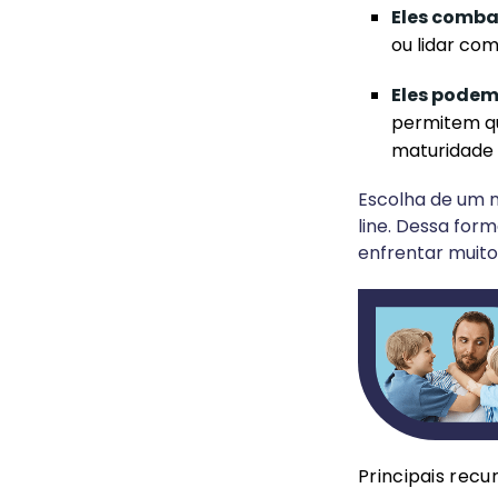
Eles comba
ou lidar com
Eles podem
permitem qu
maturidade d
Escolha de um
line. Dessa for
enfrentar muito
Principais rec