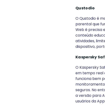
Qustodio
O Qustodio é m
parental que fu
Web é precisa e
conteúdo educac
atividades, limi
dispositivo, po
Kaspersky Saf
O Kaspersky Saf
em tempo real q
funciona bem pa
monitoramento 
seguros. No en
a versão para 
usuários da App