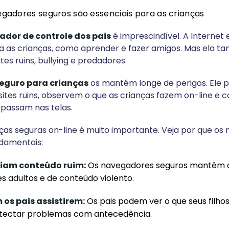
egadores seguros são essenciais para as crianças
dor de controle dos pais
é imprescindível. A Internet 
ra as crianças, como aprender e fazer amigos. Mas ela 
tes ruins, bullying e predadores.
eguro para crianças
os mantém longe de perigos. Ele p
sites ruins, observem o que as crianças fazem on-line e 
passam nas telas.
ças seguras on-line é muito importante. Veja por que os
damentais:
eiam conteúdo ruim:
Os navegadores seguros mantêm a
es adultos e de conteúdo violento.
 os pais assistirem:
Os pais podem ver o que seus filho
etectar problemas com antecedência.