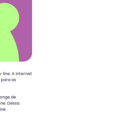
-line. A Internet
 para as
longe de
ine. Dessa
ine.