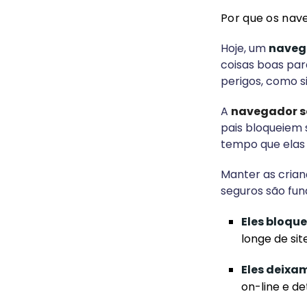
Por que os nav
Hoje, um
navega
coisas boas pa
perigos, como si
A
navegador s
pais bloqueiem 
tempo que elas 
Manter as crian
seguros são fun
Eles bloqu
longe de sit
Eles deixam
on-line e d