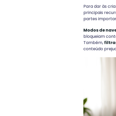
Para dar às cr
principais recu
partes importan
Modos de nave
bloqueiam conte
Também,
filt
conteúdo prejudi