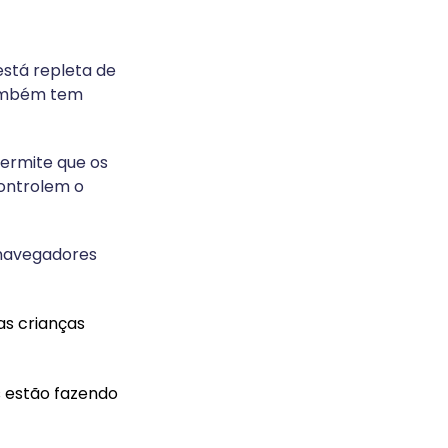
está repleta de
também tem
ermite que os
controlem o
 navegadores
s crianças
s estão fazendo