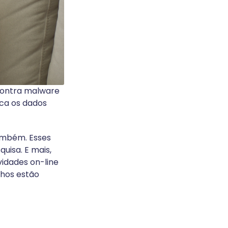
contra malware
ica os dados
mbém. Esses
isa. E mais,
vidades on-line
lhos estão