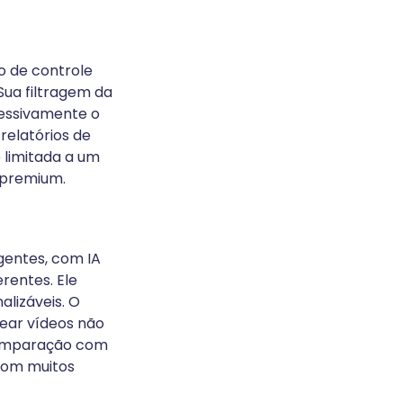
o de controle
Sua filtragem da
cessivamente o
relatórios de
é limitada a um
o premium.
gentes, com IA
rentes. Ele
alizáveis. O
ear vídeos não
 comparação com
com muitos