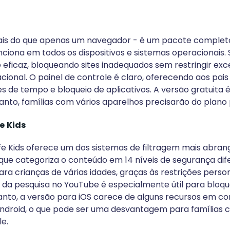
ais do que apenas um navegador - é um pacote complet
nciona em todos os dispositivos e sistemas operacionais. 
 eficaz, bloqueando sites inadequados sem restringir ex
ional. O painel de controle é claro, oferecendo aos pais 
tes de tempo e bloqueio de aplicativos. A versão gratuita 
rtanto, famílias com vários aparelhos precisarão do plan
e Kids
e Kids oferece um dos sistemas de filtragem mais abran
ue categoriza o conteúdo em 14 níveis de segurança dife
ra crianças de várias idades, graças às restrições person
da pesquisa no YouTube é especialmente útil para bloqu
tanto, a versão para iOS carece de alguns recursos em
Android, o que pode ser uma desvantagem para famílias 
le.