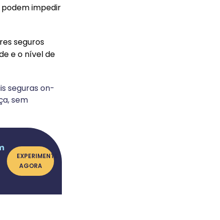
s podem impedir
res seguros
e e o nível de
is seguras on-
ça, sem
m
EXPERIMENTE
AGORA