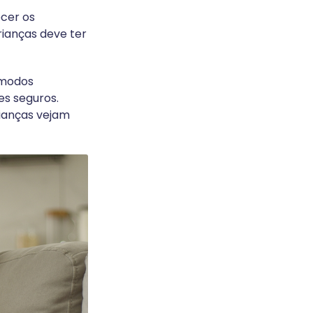
ecer os
rianças deve ter
 modos
es seguros.
rianças vejam