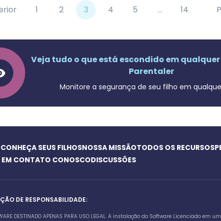
erior
1
2
3
4
5
...
14
Veja tudo o que está escondido em qualquer
Parentaler
Monitore a segurança de seu filho em qualque
O
CONHEÇA SEUS FILHOS
NOSSA MISSÃO
TODOS OS RECURSOS
P
E EM CONTATO CONOSCO
DISCUSSÕES
NÇÃO DE RESPONSABILIDADE:
WARE DESTINADO APENAS PARA USO LEGAL. A instalação do Software Licenciado em um