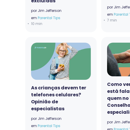
excluídas
por
Jim Jeff
por
Jim Jefferson
em
Parental 
em
Parental Tips
7 min
10 min
Como ver
As crianças devem ter
está fal
telefones celulares?
quem no
Opinião de
Conselho
especialistas
especial
por
Jim Jefferson
por
Jim Jeff
em
Parental Tips
em
Parental 