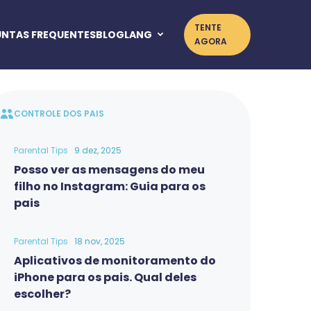
TENTE
NTAS FREQUENTES
BLOG
LANG
AGORA
e pornografia
teúdo do Android
CONTROLE DOS PAIS
teúdo do iPhone
Parental Tips
9 dez, 2025
as
Posso ver as mensagens do meu
filho no Instagram: Guia para os
pais
Parental Tips
18 nov, 2025
Aplicativos de monitoramento do
iPhone para os pais. Qual deles
geiros
escolher?