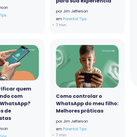
para sua experiência
erson
por
Jim Jefferson
Tips
em
Parental Tips
7 min
ificar quem
ando com
Como controlar o
 WhatsApp?
WhatsApp do meu filho:
s de
Melhores práticas
istas
por
Jim Jefferson
erson
em
Parental Tips
7 min
Tips