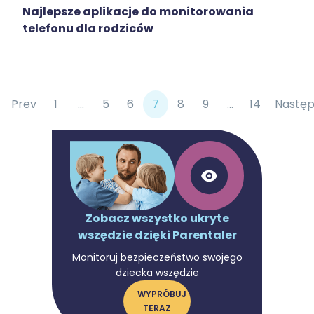
Najlepsze aplikacje do monitorowania
telefonu dla rodziców
Prev
1
...
5
6
7
8
9
...
14
Nastę
Zobacz wszystko ukryte
wszędzie dzięki Parentaler
Monitoruj bezpieczeństwo swojego
dziecka wszędzie
WYPRÓBUJ
TERAZ