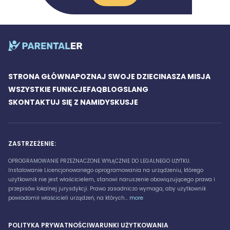
STRONA GŁÓWNA
POZNAJ SWOJE DZIECI
NASZA MISJA
WSZYSTKIE FUNKCJE
FAQ
BLOG
SLANG
SKONTAKTUJ SIĘ Z NAMI
DYSKUSJE
ZASTRZEŻENIE:
OPROGRAMOWANIE PRZEZNACZONE WYŁĄCZNIE DO LEGALNEGO UŻYTKU.
Instalowanie Licencjonowanego oprogramowania na urządzeniu, którego
użytkownik nie jest właścicielem, stanowi naruszenie obowiązującego prawa i
przepisów lokalnej jurysdykcji. Prawo zasadniczo wymaga, aby użytkownik
powiadomił właścicieli urządzeń, na których...
more
POLITYKA PRYWATNOŚCI
WARUNKI UŻYTKOWANIA