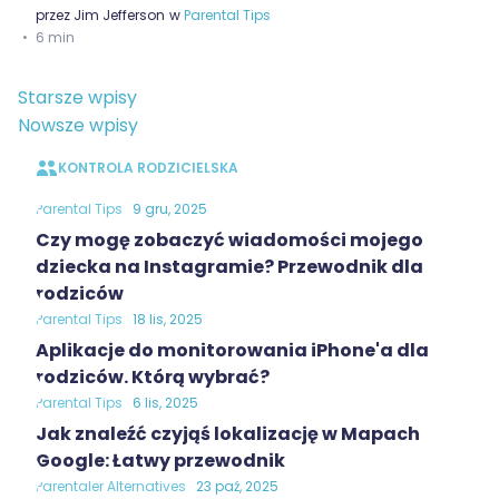
przez
Jim Jefferson
w
Parental Tips
6 min
Nawigacja
Starsze wpisy
po
Nowsze wpisy
wpisach
KONTROLA RODZICIELSKA
Parental Tips
9 gru, 2025
Czy mogę zobaczyć wiadomości mojego
dziecka na Instagramie? Przewodnik dla
rodziców
Parental Tips
18 lis, 2025
Aplikacje do monitorowania iPhone'a dla
rodziców. Którą wybrać?
Parental Tips
6 lis, 2025
Jak znaleźć czyjąś lokalizację w Mapach
Google: Łatwy przewodnik
Parentaler Alternatives
23 paź, 2025