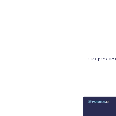
 מצוינת ליצור בקרת הורים ב-Snapchat, אבל אם אתה צריך ניטור