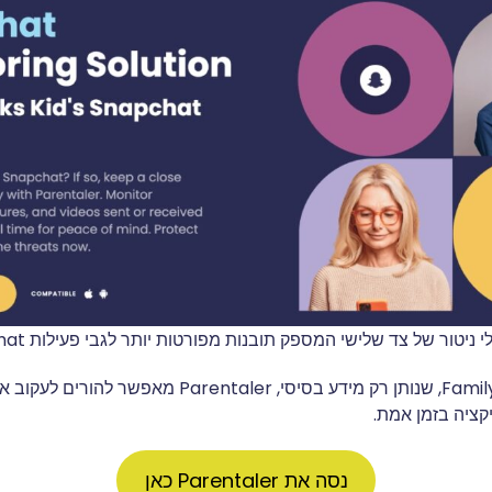
בניגוד ל-Family Center, שנותן רק מידע בסיסי, arentaler
נסה את Parentaler כאן