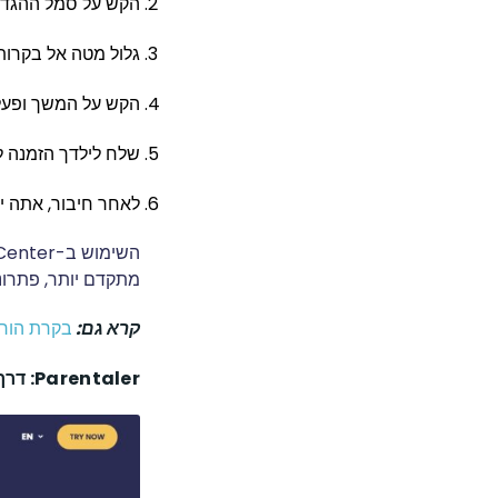
הקש על סמל ההגדרו
גלול מטה אל בקרות
הקש על המשך ופעל 
שלח לילדך הזמנה להצטרף ל-Family Center
לאחר חיבור, אתה י
מתקדם יותר, פתרונות צד שלישי כמו ler
קרא גם:
בקרת הורי
Parentaler: דרך חלופית לניטור Snapchat