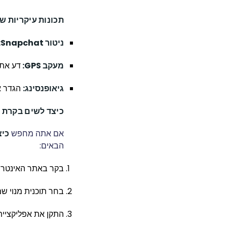
תכונות עיקריות של rentaler
ניטור Snapchat:
מעקב GPS:
דע את 
גיאופנסינג:
הגדר אז
כיצד לשים בקרת הורים Parentaler
אם אתה מחפש
כיצד
הבאים:
בקר באתר האינטרנט של Parentaler ו
בחר תוכנית מנוי ש
התקן את אפליקציית Parentaler במכשיר של יל