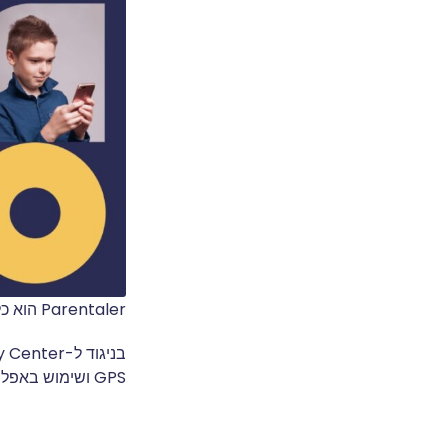
Parentaler הוא כלי ניטור של צד שלישי המספק תובנות מפורטות יותר לגבי פעילות Snapchat של ילדכם.
GPS ושימוש באפליקציה בזמן אמת.