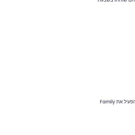
אם אתה תוהה כיצד להגדיר בקרת הורים ב-Snapchat, בצע את השלבים הבאים כדי להפעיל את Family