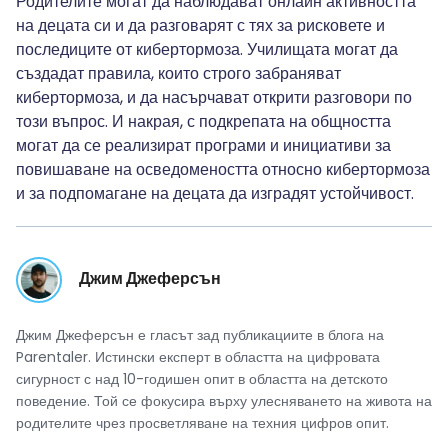
Родителите могат да наблюдават онлайн активността
на децата си и да разговарят с тях за рисковете и
последиците от кибертормоза. Училищата могат да
създадат правила, които строго забраняват
кибертормоза, и да насърчават открити разговори по
този въпрос. И накрая, с подкрепата на общността
могат да се реализират програми и инициативи за
повишаване на осведомеността относно кибертормоза
и за подпомагане на децата да изградят устойчивост.
Джим Джеферсън
Джим Джеферсън е гласът зад публикациите в блога на
Parentaler. Истински експерт в областта на цифровата
сигурност с над 10-годишен опит в областта на детското
поведение. Той се фокусира върху улесняването на живота на
родителите чрез просветляване на техния цифров опит.