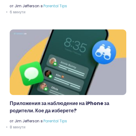
от
Jim Jefferson
в
Parental Tips
6 минути
Приложения за наблюдение на iPhone за
родители. Кое да изберете?
от
Jim Jefferson
в
Parental Tips
8 минути