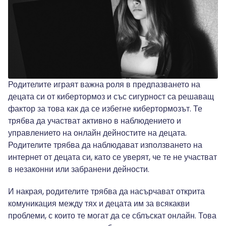
Родителите играят важна роля в предпазването на
децата си от кибертормоз и със сигурност са решаващ
фактор за това как да се избегне кибертормозът. Те
трябва да участват активно в наблюдението и
управлението на онлайн дейностите на децата.
Родителите трябва да наблюдават използването на
интернет от децата си, като се уверят, че те не участват
в незаконни или забранени дейности.
И накрая, родителите трябва да насърчават открита
комуникация между тях и децата им за всякакви
проблеми, с които те могат да се сблъскат онлайн. Това