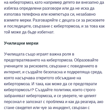
на кибертормоз, като например детето ви внезапно да
избягва определени разговори или да не иска да
използва телефона или компютъра си, незабавно
вземете мерки. Разговаряйте с децата си за рисковете
и последиците, свързани с кибертормоза, и за това как
той може да бъде избегнат.
Училищни мерки
Училищата също играят важна роля в
предотвратяването на кибертормоза. Образовайте
учениците за рисковете, свързани с поведението в
интернет, и създайте безопасна и подкрепяща среда,
която насърчава откритото обсъждане на
кибертормоза. И така, как може да се предотврати
кибертормозът? Създайте политики, които строго
забраняват кибертормоза, и се уверете, че целият
персонал е запознат с проблема и как да реагира, ако
стане свидетел или чуе за инцидент, свързан с