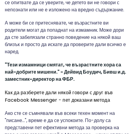
се опитвате да се уверите, че детето ви не говори с
непознати или не е изложено на вредно съдържание.
А може би се притеснявате, че възрастните ви
родители могат да попаднат на измамник. Може дори
да сте забелязали странно поведение на някой ваш
близък и просто да искате да проверите дали всичко е
наред.
"Тези измамници смятат, че възрастните хора са
най-добрите мишени." - Дейвид Боудич,
Бивш и.д.
заместник-директор на ФБР.
Как да разберете дали някой говори с друг във
Facebook Messenger - пет доказани метода
Ако сте се съмнявали във всеки техен момент на
"писане...", време е да се успокоите. По-долу са
представени пет ефективни метода за проверка на