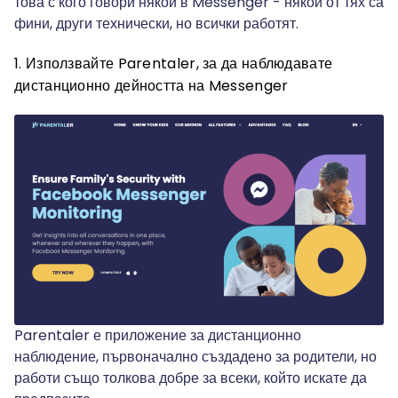
това с кого говори някой в Messenger - някои от тях са
фини, други технически, но всички работят.
1. Използвайте Parentaler, за да наблюдавате
дистанционно дейността на Messenger
Parentaler е приложение за дистанционно
наблюдение, първоначално създадено за родители, но
работи също толкова добре за всеки, който искате да