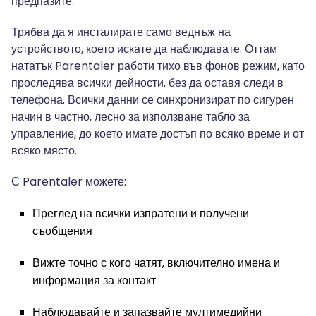
предпазите.
Трябва да я инсталирате само веднъж на
устройството, което искате да наблюдавате. Оттам
нататък Parentaler работи тихо във фонов режим, като
проследява всички дейности, без да оставя следи в
телефона. Всички данни се синхронизират по сигурен
начин в частно, лесно за използване табло за
управление, до което имате достъп по всяко време и от
всяко място.
С Parentaler можете:
Преглед на всички изпратени и получени
съобщения
Вижте точно с кого чатят, включително имена и
информация за контакт
Наблюдавайте и запазвайте мултимедийни