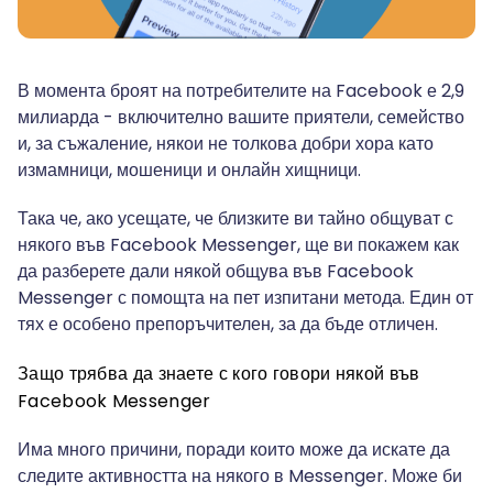
В момента броят на потребителите на Facebook е 2,9
милиарда - включително вашите приятели, семейство
и, за съжаление, някои не толкова добри хора като
измамници, мошеници и онлайн хищници.
Така че, ако усещате, че близките ви тайно общуват с
някого във Facebook Messenger, ще ви покажем как
да разберете дали някой общува във Facebook
Messenger с помощта на пет изпитани метода. Един от
тях е особено препоръчителен, за да бъде отличен.
Защо трябва да знаете с кого говори някой във
Facebook Messenger
Има много причини, поради които може да искате да
следите активността на някого в Messenger. Може би