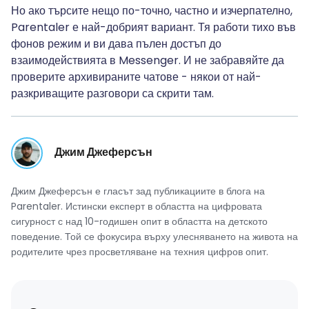
Но ако търсите нещо по-точно, частно и изчерпателно,
Parentaler е най-добрият вариант. Тя работи тихо във
фонов режим и ви дава пълен достъп до
взаимодействията в Messenger. И не забравяйте да
проверите архивираните чатове - някои от най-
разкриващите разговори са скрити там.
Джим Джеферсън
Джим Джеферсън е гласът зад публикациите в блога на
Parentaler. Истински експерт в областта на цифровата
сигурност с над 10-годишен опит в областта на детското
поведение. Той се фокусира върху улесняването на живота на
родителите чрез просветляване на техния цифров опит.