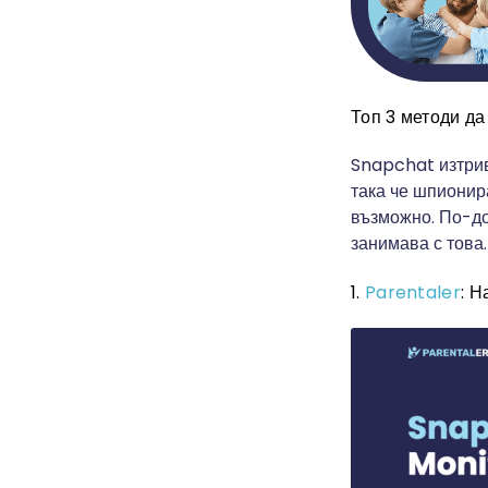
Топ 3 методи да
Snapchat изтрив
така че шпионира
възможно. По-до
занимава с това.
1.
Parentaler
: 