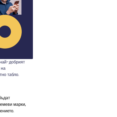
 най-добрият
 на
тно табло.
бъдат
ремеви марки,
жението.