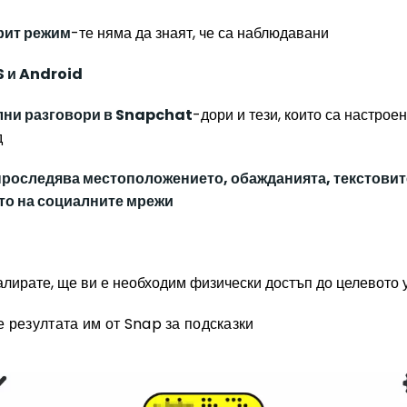
рит режим
-те няма да знаят, че са наблюдавани
S и Android
лни разговори в Snapchat
-дори и тези, които са настрое
д
проследява местоположението, обажданията, текстови
то на социалните мрежи
алирате, ще ви е необходим физически достъп до целевото 
 резултата им от Snap за подсказки