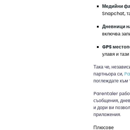
Медийни ф
Snapchat, та
Дневници на
включва запи
GPS местоп
улавя и таз
Така че, незави
партньора си,
Pa
поглеждате към 
Parentaler рабо
съобщения, днев
и дори ви позво
приложения.
Плюсове