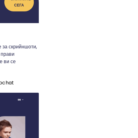
СЕГА
 за скрийншоти,
 прави
е ви се
apchat