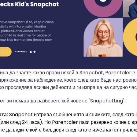
тина да знаете какво прави някой в Snapchat, Parentaler е
 приложение за наблюдение, което след като бъде настроено
хо проследява всички дейности и ги изпраща на сигурно час
er ви помага да разберете кой човек е "Snapchatting":
ата:
Snapchat изтрива съобщенията и снимките, след като 
или след 24 часа). Но Parentaler пази резервно копие с в
те да видите кой е бил, дори след като е изчезнал от прило