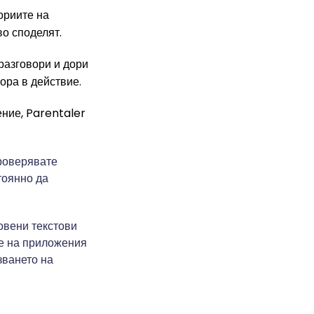
ориите на
во споделят.
разговори и дори
ора в действие.
ение, Parentaler
проверявате
тоянно да
овени текстови
не на приложения
зването на