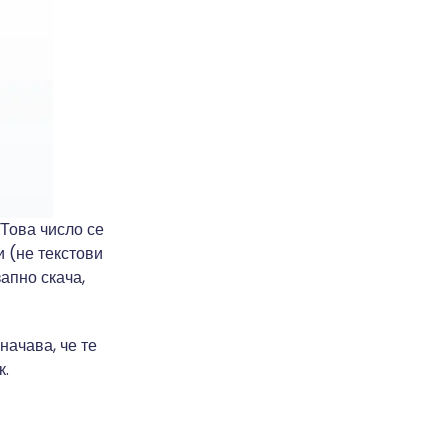
 Това число се
и (не текстови
запно скача,
начава, че те
к.