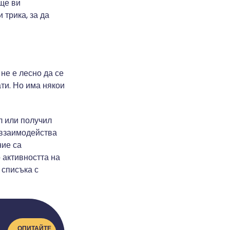
 ще ви
 трика, за да
 не е лесно да се
ати. Но има някои
л или получил
и взаимодейства
ние са
 активността на
 списъка с
ОПИТАЙТЕ