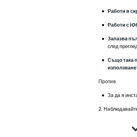
Работи в ск
Работи с iO
Запазва пъ
след прегле
Също така 
използване
Против
За да я инст
2. Наблюдавайте