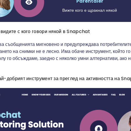
Parentaler
Вижте кого е щракнал някой
 видите с кого говори някой в Snapchat
а съобщенията мигновено и предупреждава потребителите
нето на снимки не е лесно. Има обаче инструмент, който го
лу го обсъждаме, заедно с няколко умни алтернативи, ако н
Най-добрият инструмент за преглед на активността на Sn