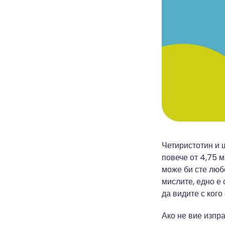
Четиристотин и 
повече от 4,75 
може би сте любо
мислите, едно е 
да видите с ког
Ако не вие изпра