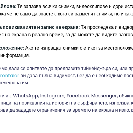
айлове:
Тя запазва всички снимки, видеоклипове и дори ист
ка че не само да знаете с кого си разменят снимки, но и как
 повикванията и запис на екрана:
Тя проследява и видео
с на екрана в реално време, за да можете да видите разгов
оложение:
Ако те изпращат снимки с етикет за местополож
и информация.
симо дали се опитвате да предпазите тийнейджъра си, или 
rentaler
ви дава пълна видимост, без да е необходимо пос
телефона им.
ти и с WhatsApp, Instagram, Facebook Messenger, обикн
ници на повикванията, история на сърфирането, използва
лява да зададете ограничения за времето на екрана и изпол