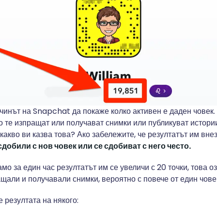
чинът на Snapchat да покаже колко активен е даден човек.
о те изпращат или получават снимки или публикуват истори
, какво ви казва това? Ако забележите, че резултатът им вне
сдобили с нов човек или се сдобиват с него често.
мо за един час резултатът им се увеличи с 20 точки, това оз
ащали и получавали снимки, вероятно с повече от един чове
е резултата на някого: