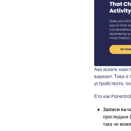
Ако искате наис
вариант. Това е
устройството, ти
Ето как Parental
Записи на ч
прегледани (
така че може