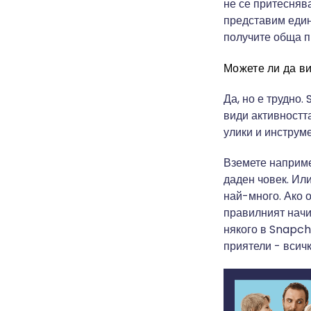
не се притеснява
представим един 
получите обща п
Можете ли да ви
Да, но е трудно.
види активността
улики и инструме
Вземете наприме
даден човек. Или
най-много. Ако 
правилният начин
някого в Snapch
приятели - всичк