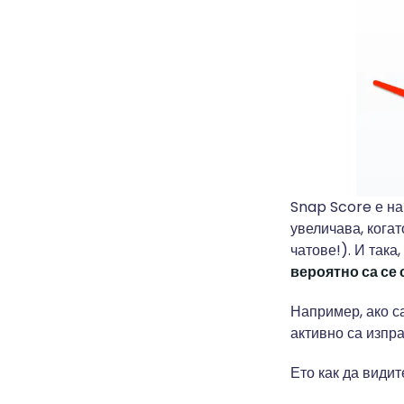
Snap Score е на
увеличава, когат
чатове!). И така
вероятно са се 
Например, ако са
активно са изпр
Ето как да видит