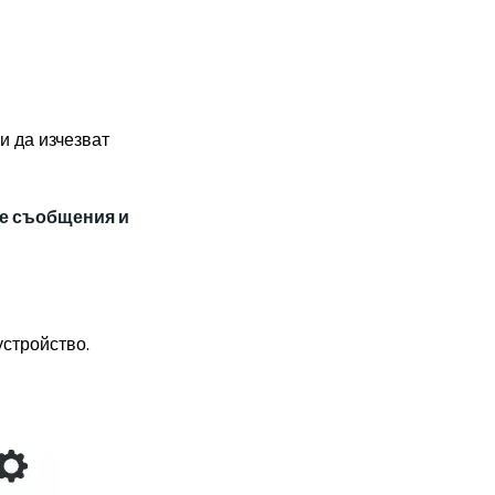
ни да изчезват
те съобщения и
устройство.