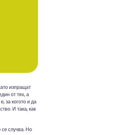
като изпращат
дин от тях, а
, за когото и да
тво. И така, как
 се случва. Но