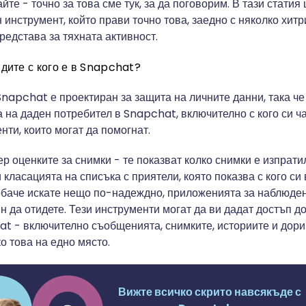
йте - точно за това сме тук, за да поговорим. В тази статия
инструмент, който прави точно това, заедно с няколко хитри
редстава за тяхната активност.
дите с кого е в Snapchat?
 Snapchat е проектиран за защита на личните данни, така че
 на даден потребител в Snapchat, включително с кого си ч
нти, които могат да помогнат.
р оценките за снимки - те показват колко снимки е изпрати
 класацията на списъка с приятели, която показва с кого с
обаче искате нещо по-надеждно, приложенията за наблюде
 да отидете. Тези инструменти могат да ви дадат достъп до
at - включително съобщенията, снимките, историите и дори
о това на едно място.
Вижте всичко скрито навсякъде с