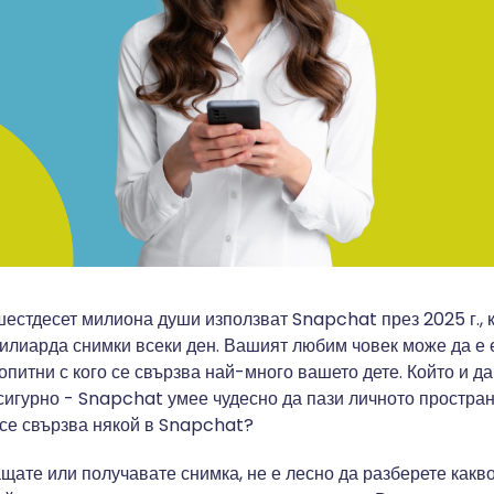
шестдесет милиона души използват Snapchat през 2025 г., 
милиарда снимки всеки ден. Вашият любим човек може да е е
питни с кого се свързва най-много вашето дете. Който и да е
сигурно - Snapchat умее чудесно да пази личното пространс
о се свързва някой в Snapchat?
щате или получавате снимка, не е лесно да разберете какво