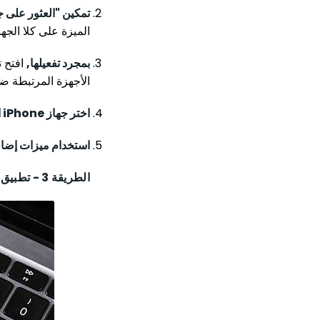
تمكين "العثور على جهاز iPhone ال
الميزة على كلا الجها
بمجرد تفعيلها,
الأجهزة المرتبطة 
اختر جهاز iPhone الذي تريد تتبعه
استخدام ميزات إضاف
الطريقة 3 - تطبيق Find My iPhone للتتبع