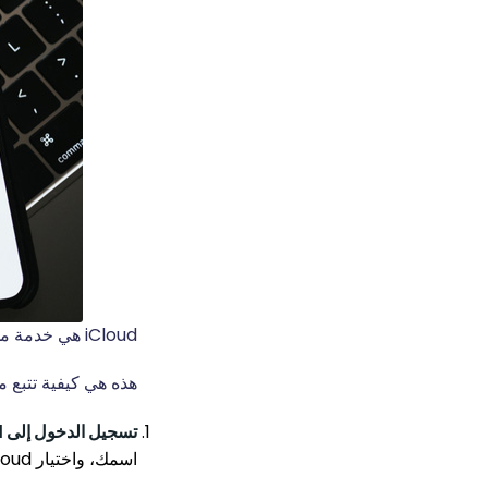
iCloud هي خدمة مدمجة من Apple لتتبع أجهزة iPhone عن بُعد.
هذه هي كيفية تتبع مستخدم iPhone آخر ب
تسجيل الدخول إلى iCloud
اسمك، واختيار iCloud.