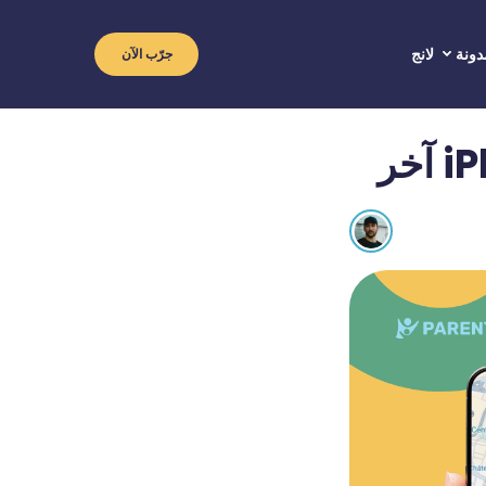
دونة
لانج
جرّب الآن