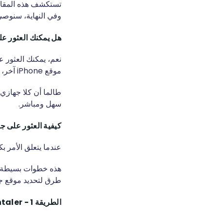
تستكشف هذه المقالة 
وفي النهاية، سنوصي 
هل يمكنك العثور على iPhone مع iPhone
موقع iPhone آخر، حتى من على بعد أميال.
سهل ومباشر.
كيفية العثور على جها
عندما يتعلق الأمر بكيفية العثور على iPhone مع hone
هذه خطوات بسيطة يم
طرق لتحديد موقع جه
الطريقة 1 - Parentaler متتبع مواقع الآيفون