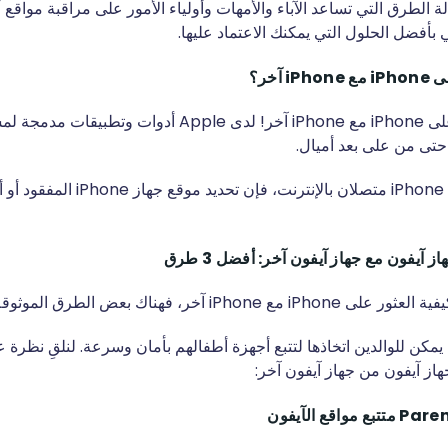
الطرق التي تساعد الآباء والأمهات وأولياء الأمور على مراقبة مواقع 
بأفضل الحلول التي يمكنك الاعتماد عليها.
 آخر؟
نعم، يمكنك العثور على iPhone مع iPhone آخر! لدى Apple أدوا
طالما أن كلا جهازي iPhone متصلان بالإنت
ز آيفون مع جهاز آيفون آخر: أفضل 3 طرق
iP آخر، فهناك بعض الطرق الموثوقة المتاحة.
كن للوالدين اتخاذها لتتبع أجهزة أطفالهم بأمان وسرعة. لنلقِ نظرة 
از آيفون من جهاز آيفون آخر: