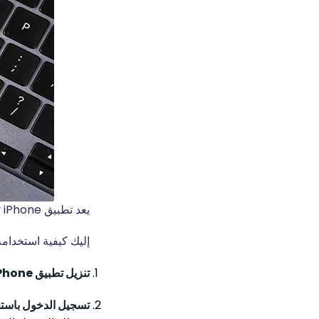
يعد تطبيق Find My iPhone من Apple أداة مفيدة لمراقبة الأجهزة الأخرى.
إليك كيفية استخدامه للعثور على e
تنزيل تطبيق Find My iPhone
تسجيل الدخول باستخدام