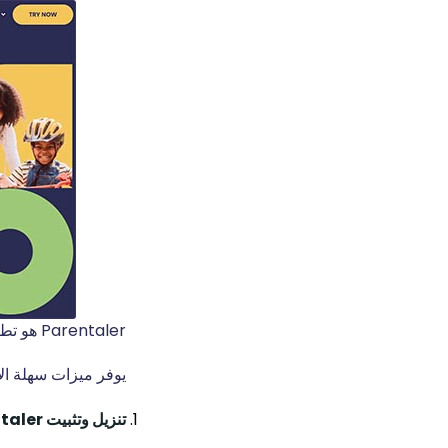
Parentaler هو تطبيق رائع مصمم خصيصًا للآباء والأمهات الذين يرغبون في مراقبة جهاز أطفالهم بسهولة.
يوفر ميزات سهلة الاستخدام لتتبع جهاز e
تنزيل وتثبيت Parentaler