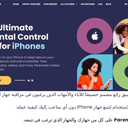
iPhon دون أي متاعب. إليك كيفية عمله:
على كل من جهازك والجهاز الذي ترغب في تتبعه.