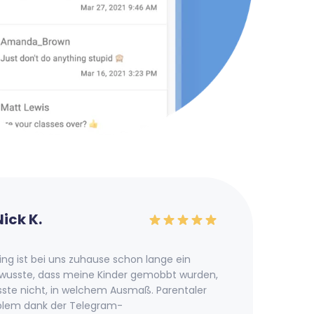
Nick K.
g ist bei uns zuhause schon lange ein
Ich w
wusste, dass meine Kinder gemobbt wurden,
Tele
sste nicht, in welchem Ausmaß. Parentaler
bis v
blem dank der Telegram-
Kinde