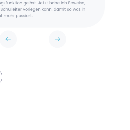
sfunktion gelöst. Jetzt habe ich Beweise,
hat. 
Schulleiter vorlegen kann, damit so was in
Tocht
t mehr passiert.
vera