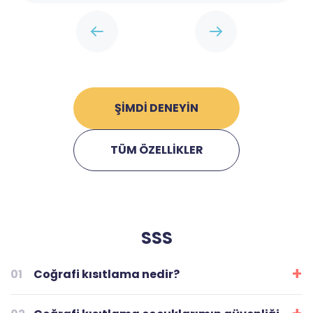
ŞİMDİ DENEYİN
TÜM ÖZELLİKLER
SSS
01
Coğrafi kısıtlama nedir?
Basitçe söylemek gerekirse, coğrafi çit, okul, ev,